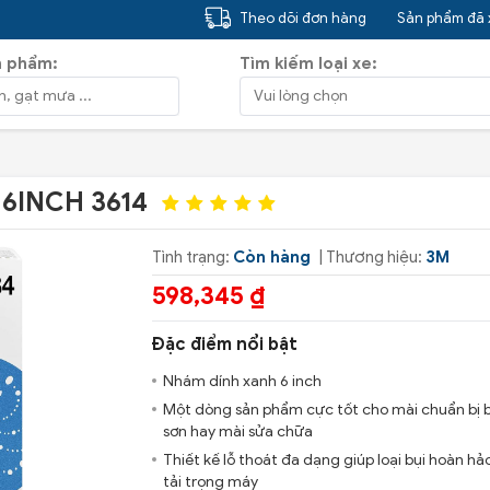
Theo dõi đơn hàng
Sản phẩm đã
n phẩm:
Tìm kiếm loại xe:
 6INCH 3614
Tình trạng:
Còn hàng
| Thương hiệu:
3M
598,345 ₫
Đặc điểm nổi bật
Nhám dính xanh 6 inch
Một dòng sản phẩm cực tốt cho mài chuẩn bị 
sơn hay mài sửa chữa
Thiết kế lỗ thoát đa dạng giúp loại bụi hoàn hả
tải trọng máy