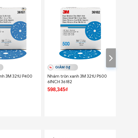
GIẢM 0₫
GIẢ
nh 3M 321U P400
Nhám tròn xanh 3M 321U P500
Nhám tr
6INCH 36182
6INCH
598,345₫
598,34