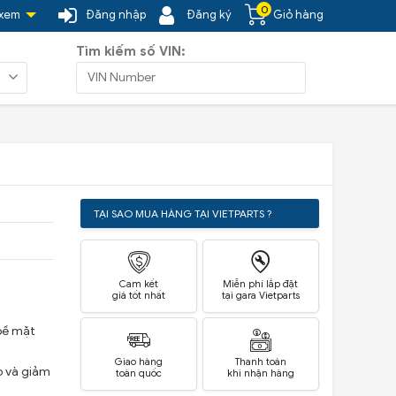
0
 xem
Đăng nhập
Đăng ký
Giỏ hàng
Tìm kiếm số VIN:
TẠI SAO MUA HÀNG TẠI VIETPARTS ?
Cam kết
Miễn phí lắp đặt
giá tốt nhất
tại gara Vietparts
bề mặt
Giao hàng
Thanh toán
o và giảm
toàn quốc
khi nhận hàng