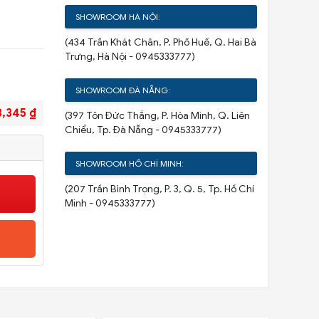
SHOWROOM HÀ NỘI:
(434 Trần Khát Chân, P. Phố Huế, Q. Hai Bà
Trưng, Hà Nội - 0945333777)
SHOWROOM ĐÀ NẴNG:
8,345 ₫
(397 Tôn Đức Thắng, P. Hòa Minh, Q. Liên
Chiểu, Tp. Đà Nẵng - 0945333777)
SHOWROOM HỒ CHÍ MINH:
(207 Trần Bình Trọng, P. 3, Q. 5, Tp. Hồ Chí
Minh - 0945333777)