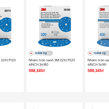
GIẢM 0₫
GIẢM 0₫
 321U P120
Nhám tròn xanh 3M 321U P320
Nhám tròn xa
6INCH 36180
6INCH 36181
598,345₫
598,345₫