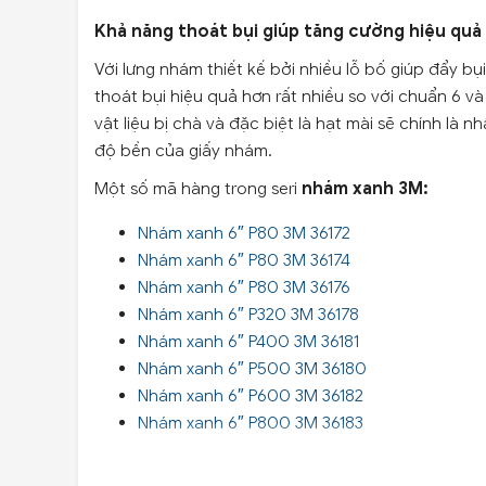
Khả năng thoát bụi giúp tăng cường hiệu quả 
Với lưng nhám thiết kế bởi nhiều lỗ bố giúp đẩy b
thoát bụi hiệu quả hơn rất nhiều so với chuẩn 6 v
vật liệu bị chà và đặc biệt là hạt mài sẽ chính là
độ bền của giấy nhám.
Một số mã hàng trong seri
nhám xanh 3M:
Nhám xanh 6″ P80 3M 36172
Nhám xanh 6″ P80 3M 3617
4
Nhám xanh 6″ P80 3M 3617
6
Nhám xanh 6″ P320 3M 3617
8
Nhám xanh 6″ P400 3M 36181
Nhám xanh 6″ P500 3M 36180
Nhám xanh 6″ P600 3M 36182
Nhám xanh 6″ P800 3M 36183