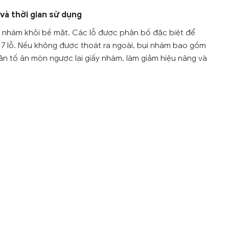
và thời gian sử dụng
ụi nhám khỏi bề mặt. Các lỗ được phân bố đặc biệt để
à 7 lỗ. Nếu không được thoát ra ngoài, bụi nhám bao gồm
 nhân tố ăn mòn ngược lại giấy nhám, làm giảm hiệu năng và