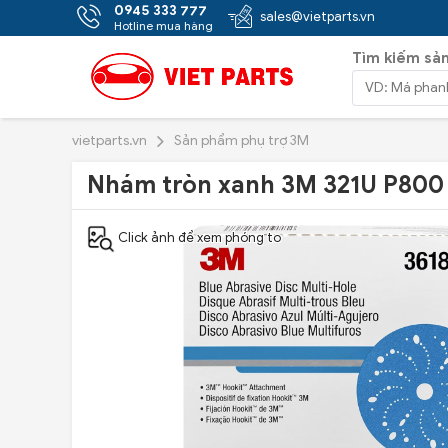
0945 333 777
sales@vietparts.vn
Hotline mua hàng
Tìm kiếm sả
vietparts.vn
Sản phẩm phụ trợ 3M
Nhám tròn xanh 3M 321U P800
Click ảnh để xem phóng to