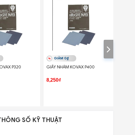
GIẢM 0₫
GIẢ
OVAX P320
GIẤY NHÁM KOVAX P400
GIẤY N
8,250₫
8,250₫
THÔNG SỐ KỸ THUẬT