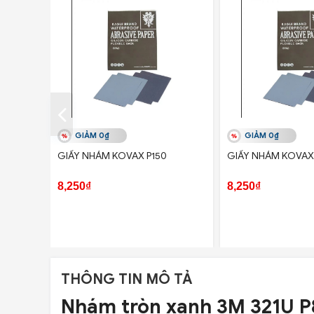
GIẢM 0₫
GIẢM 0₫
GIẤY NHÁM KOVAX P150
GIẤY NHÁM KOVAX
8,250₫
8,250₫
THÔNG TIN MÔ TẢ
Nhám tròn xanh 3M 321U P