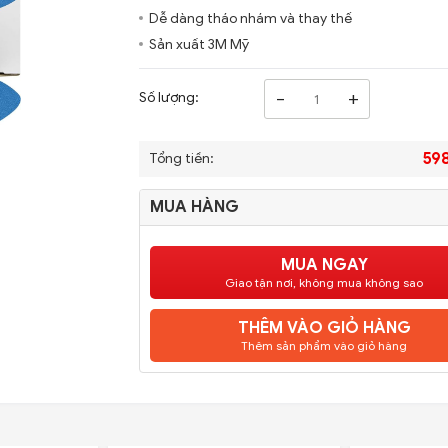
Dễ dàng tháo nhám và thay thế
Sản xuất 3M Mỹ
-
+
Số lượng:
59
Tổng tiền:
MUA HÀNG
MUA NGAY
Giao tận nơi, không mua không sao
THÊM VÀO GIỎ HÀNG
Thêm sản phẩm vào giỏ hàng