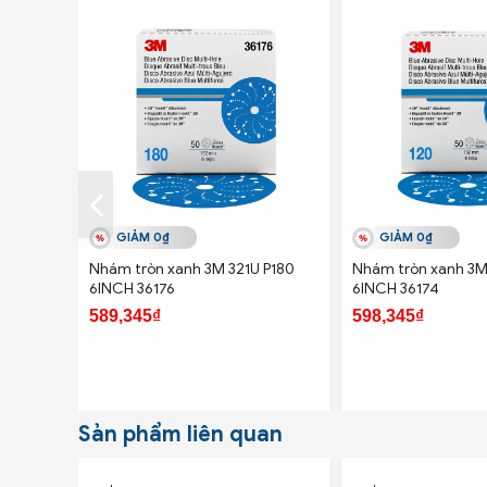
GIẢM 0₫
GIẢM 0₫
Nhám tròn xanh 3M 321U P180
Nhám tròn xanh 3M
6INCH 36176
6INCH 36174
589,345₫
598,345₫
Sản phẩm liên quan