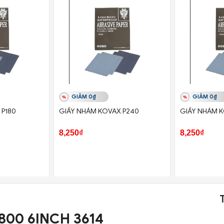
GIẢM 0₫
GIẢM 0₫
 P180
GIẤY NHÁM KOVAX P240
GIẤY NHÁM K
8,250₫
8,250₫
800 6INCH 3614