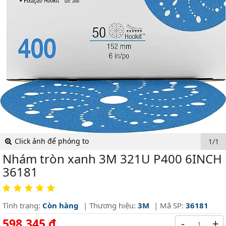
Click ảnh để phóng to
1/1
Nhám tròn xanh 3M 321U P400 6INCH
36181
Tình trạng:
Còn hàng
| Thương hiệu:
3M
| Mã SP:
36181
598,345 ₫
-
+