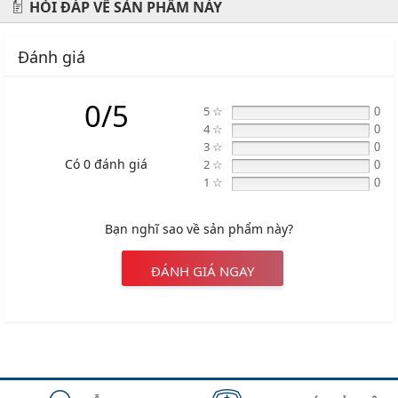
HỎI ĐÁP VỀ SẢN PHẨM NÀY
Đánh giá
0/5
5 ☆
0
4 ☆
0
3 ☆
0
Có 0 đánh giá
2 ☆
0
1 ☆
0
Bạn nghĩ sao về sản phẩm này?
ĐÁNH GIÁ NGAY