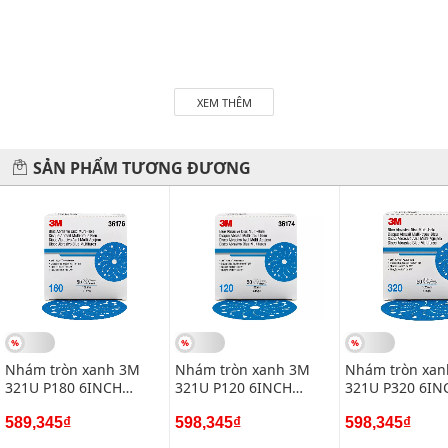
XEM THÊM
SẢN PHẨM TƯƠNG ĐƯƠNG
Nhám tròn xanh 3M
Nhám tròn xanh 3M
Nhám tròn xa
321U P180 6INCH
321U P120 6INCH
321U P320 6IN
36176(36176)
36174(36174)
36180(36180)
589,345₫
598,345₫
598,345₫