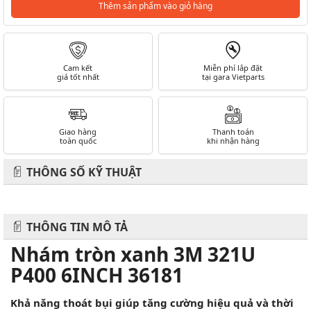
Thêm sản phẩm vào giỏ hàng
Cam kết
Miễn phí lắp đặt
giá tốt nhất
tại gara Vietparts
Giao hàng
Thanh toán
toàn quốc
khi nhận hàng
THÔNG SỐ KỸ THUẬT
THÔNG TIN MÔ TẢ
Nhám tròn xanh 3M 321U
P400 6INCH 36181
Khả năng thoát bụi giúp tăng cường hiệu quả và thời