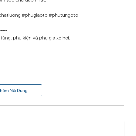
ăm sóc chu đáo nhất.
chatluong #phugiaoto #phutungoto
----
ùng, phụ kiện và phụ gia xe hơi.
hêm Nội Dung