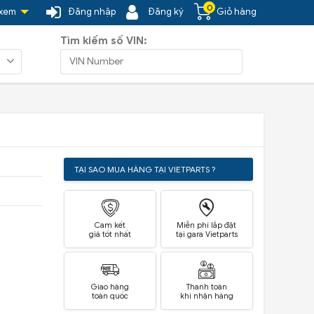
0
 xem
Đăng nhập
Đăng ký
Giỏ hàng
Tìm kiếm số VIN:
TẠI SAO MUA HÀNG TẠI VIETPARTS ?
Cam kết
Miễn phí lắp đặt
giá tốt nhất
tại gara Vietparts
Giao hàng
Thanh toán
toàn quốc
khi nhận hàng