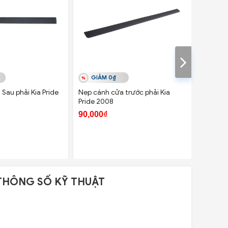
GIẢM 0₫
GIẢ
Sau phải Kia Pride
Nẹp cánh cửa trước phải Kia
Nẹp cán
Pride 2008
Verna
90,000₫
100,00
THÔNG SỐ KỸ THUẬT