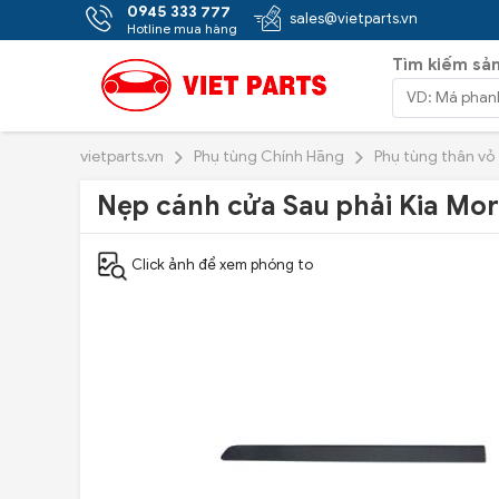
0945 333 777
sales@vietparts.vn
Hotline mua hàng
Tìm kiếm sả
vietparts.vn
Phụ tùng Chính Hãng
Phụ tùng thân vỏ
Nẹp cánh cửa Sau phải Kia Mo
Click ảnh để xem phóng to