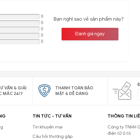
0
Bạn nghĩ sao về sản phẩm này?
0
0
Đánh giá ngay
0
0
Đ
Ư VẤN & GIẢI
THANH TOÁN BẢO
C MẮC 24/7
MẬT & DỄ DÀNG
NG
TIN TỨC - TƯ VẤN
THÔNG TIN LIÊ
ng
Tin khuyến mại
Công ty TNHH G
điện tử ô tô
Câu hỏi thường gặp