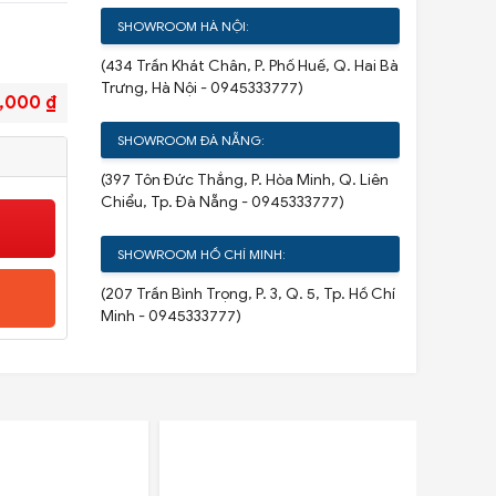
SHOWROOM HÀ NỘI:
(434 Trần Khát Chân, P. Phố Huế, Q. Hai Bà
Trưng, Hà Nội - 0945333777)
,000 ₫
SHOWROOM ĐÀ NẴNG:
(397 Tôn Đức Thắng, P. Hòa Minh, Q. Liên
Chiểu, Tp. Đà Nẵng - 0945333777)
SHOWROOM HỒ CHÍ MINH:
(207 Trần Bình Trọng, P. 3, Q. 5, Tp. Hồ Chí
Minh - 0945333777)