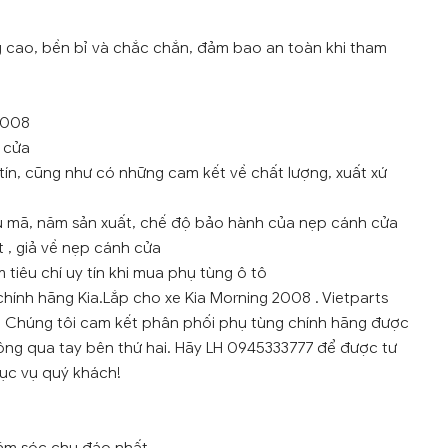
g cao, bền bỉ và chắc chắn, đảm bao an toàn khi tham
2008
 cửa
tín, cũng như có những cam kết về chất lượng, xuất xứ
ẫu mã, năm sản xuất, chế độ bảo hành của nẹp cánh cửa
 , giả về nẹp cánh cửa
tiêu chí uy tín khi mua phụ tùng ô tô
hính hãng Kia.Lắp cho xe Kia Morning 2008 . Vietparts
g. Chúng tôi cam kết phân phối phụ tùng chính hãng được
ông qua tay bên thứ hai. Hãy LH 0945333777 để được tư
hục vụ quý khách!