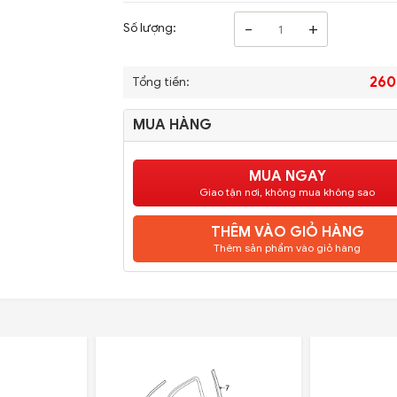
-
+
Số lượng:
260
Tổng tiền:
MUA HÀNG
MUA NGAY
Giao tận nơi, không mua không sao
THÊM VÀO GIỎ HÀNG
Thêm sản phẩm vào giỏ hàng