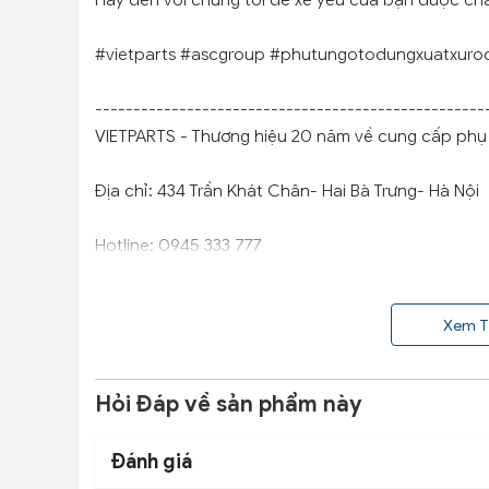
Hãy đến với chúng tôi để xế yêu của bạn được ch
#vietparts #ascgroup #phutungotodungxuatxuro
---------------------------------------------------
VIETPARTS - Thương hiệu 20 năm về cung cấp phụ t
Địa chỉ: 434 Trần Khát Chân- Hai Bà Trưng- Hà Nội
Hotline: 0945 333 777
Xem T
Hỏi Đáp về sản phẩm này
Đánh giá