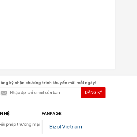
ăng ký nhận chương trình khuyến mãi mỗi ngày!
ĐĂNG KÝ
N HỆ
FANPAGE
iải pháp thương mại
Bizol Vietnam