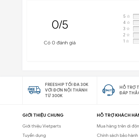
5 ☆
0/5
4 ☆
3 ☆
2 ☆
1 ☆
Có 0 đánh giá
FREESHIP TỐI ĐA 30K
HỖ TRỢ T
VỚI ĐƠN NỘI THÀNH
ĐÁP THẮ
TỪ 300K
GIỚI THIỆU CHUNG
HỖ TRỢ KHÁCH HÀ
Giới thiệu Vietparts
Mua hàng trên di độ
Tuyển dụng
Chính sách bảo hành