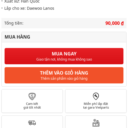
Xuất xứ: Hàn Quốc
Lắp cho xe: Daewoo Lanos
90,000 ₫
Tổng tiền:
MUA HÀNG
MUA NGAY
Giao tận nơi, không mua không sao
THÊM VÀO GIỎ HÀNG
Thêm sản phẩm vào giỏ hàng
Cam kết
Miễn phí lắp đặt
giá tốt nhất
tại gara Vietparts