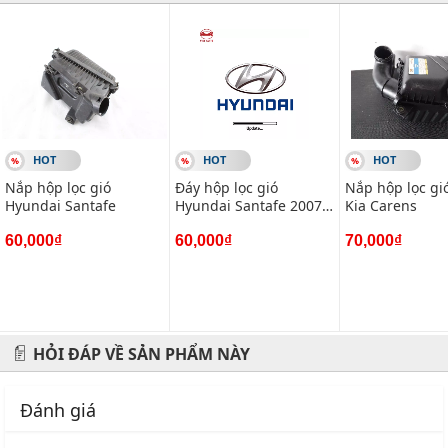
Hãy đến với chúng tôi để xế yêu của bạn được chăm sóc chu
đáo nhất.
#vietparts #ascgroup #phutungotodungxuatxurochatluong
#phugiaoto #phutungoto
HOT
HOT
HOT
-------------------------------------------------------
Nắp hộp lọc gió
Đáy hộp lọc gió
Nắp hộp lọc gi
VIETPARTS - Thương hiệu 20 năm về cung cấp phụ tùng,
Hyundai Santafe
Hyundai Santafe 2007
Kia Carens
phụ kiện và phụ gia xe hơi.
2.2
60,000₫
60,000₫
70,000₫
Địa chỉ: 434 Trần Khát Chân- Hai Bà Trưng- Hà Nội
Hotline: 0945 333 777
HỎI ĐÁP VỀ SẢN PHẨM NÀY
Đánh giá