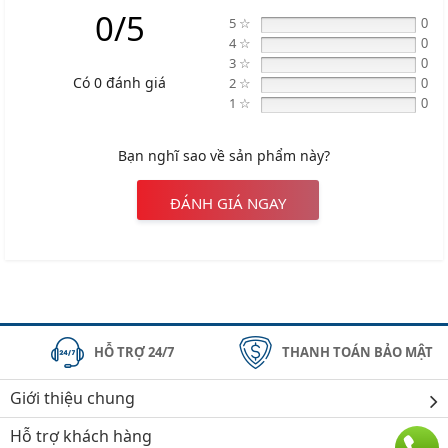
0/5
5 ☆
0
4 ☆
0
3 ☆
0
Có 0 đánh giá
2 ☆
0
1 ☆
0
Bạn nghĩ sao về sản phẩm này?
ĐÁNH GIÁ NGAY
HỖ TRỢ 24/7
THANH TOÁN BẢO MẬT
Giới thiệu chung
Hỗ trợ khách hàng