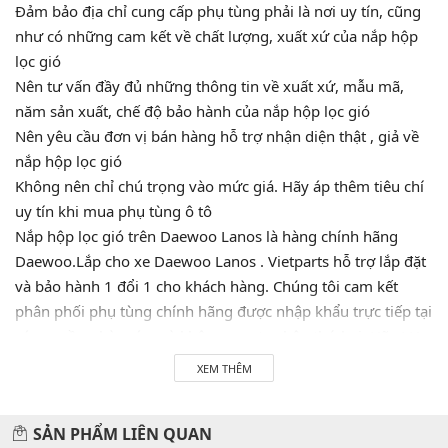
Đảm bảo địa chỉ cung cấp phụ tùng phải là nơi uy tín, cũng
như có những cam kết về chất lượng, xuất xứ của nắp hộp
lọc gió
Nên tư vấn đầy đủ những thông tin về xuất xứ, mẫu mã,
năm sản xuất, chế độ bảo hành của nắp hộp lọc gió
Nên yêu cầu đơn vị bán hàng hỗ trợ nhận diện thật , giả về
nắp hộp lọc gió
Không nên chỉ chú trọng vào mức giá. Hãy áp thêm tiêu chí
uy tín khi mua phụ tùng ô tô
Nắp hộp lọc gió trên Daewoo Lanos là hàng chính hãng
Daewoo.Lắp cho xe Daewoo Lanos . Vietparts hỗ trợ lắp đặt
và bảo hành 1 đổi 1 cho khách hàng. Chúng tôi cam kết
phân phối phụ tùng chính hãng được nhập khẩu trực tiếp tại
các nguồn nhà máy mà không qua tay bên thứ hai. Hãy LH
0945333777 để được tư vấn và hỗ trợ 24/7. Vietparts luôn
XEM THÊM
luôn sẵn sàng phục vụ quý khách!
SẢN PHẨM LIÊN QUAN