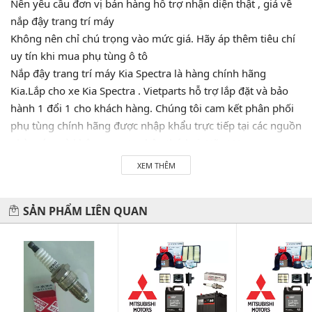
Nên yêu cầu đơn vị bán hàng hỗ trợ nhận diện thật , giả về
nắp đậy trang trí máy
Không nên chỉ chú trọng vào mức giá. Hãy áp thêm tiêu chí
uy tín khi mua phụ tùng ô tô
Nắp đậy trang trí máy Kia Spectra là hàng chính hãng
Kia.Lắp cho xe Kia Spectra . Vietparts hỗ trợ lắp đặt và bảo
hành 1 đổi 1 cho khách hàng. Chúng tôi cam kết phân phối
phụ tùng chính hãng được nhập khẩu trực tiếp tại các nguồn
nhà máy mà không qua tay bên thứ hai. Hãy LH
0945333777 để được tư vấn và hỗ trợ 24/7. Vietparts luôn
XEM THÊM
luôn sẵn sàng phục vụ quý khách!
SẢN PHẨM LIÊN QUAN
Hãy đến với chúng tôi để xế yêu của bạn được chăm sóc chu
đáo nhất.
#vietparts #ascgroup #phutungotodungxuatxurochatluong
#phugiaoto #phutungoto