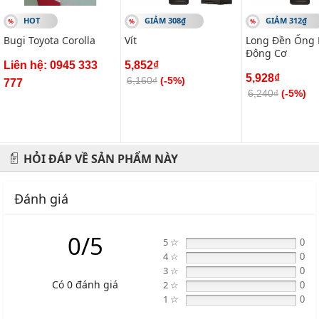
HOT
GIẢM 308₫
GIẢM 312₫
-------------------------------------------------------
Bugi Toyota Corolla
Vít
Long Đền Ống 
VIETPARTS - Thương hiệu 20 năm về cung cấp phụ tùng,
Động Cơ
phụ kiện và phụ gia xe hơi.
Liên hệ: 0945 333
5,852₫
5,928₫
6,160₫
(-5%)
777
Địa chỉ: 434 Trần Khát Chân- Hai Bà Trưng- Hà Nội
6,240₫
(-5%)
Hotline: 0945 333 777
HỎI ĐÁP VỀ SẢN PHẨM NÀY
Đánh giá
0/5
5 ☆
0
4 ☆
0
3 ☆
0
Có 0 đánh giá
2 ☆
0
1 ☆
0