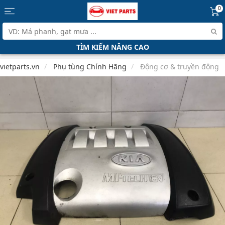
0
TÌM KIẾM NÂNG CAO
vietparts.vn
Phụ tùng Chính Hãng
Động cơ & truyền động