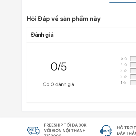
Hỏi Đáp về sản phẩm này
Đánh giá
5 ☆
0/5
4 ☆
3 ☆
2 ☆
1 ☆
Có 0 đánh giá
FREESHIP TỐI ĐA 30K
HỖ TRỢ T
VỚI ĐƠN NỘI THÀNH
ĐÁP THẮ