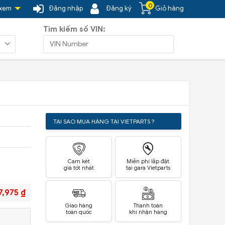
0
 xem
Đăng nhập
Đăng ký
Giỏ hàng
Tìm kiếm số VIN:
TẠI SAO MUA HÀNG TẠI VIETPARTS ?
Cam kết
Miễn phí lắp đặt
giá tốt nhất
tại gara Vietparts
7,975 ₫
Giao hàng
Thanh toán
toàn quốc
khi nhận hàng