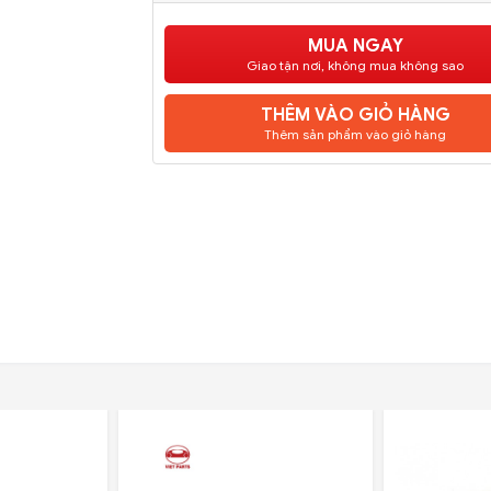
MUA NGAY
Giao tận nơi, không mua không sao
THÊM VÀO GIỎ HÀNG
Thêm sản phẩm vào giỏ hàng