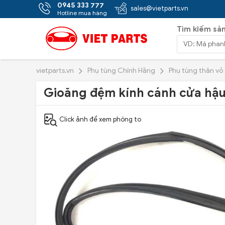
0945 333 777
sales@vietparts.vn
Hotline mua hàng
Tìm kiếm sả
vietparts.vn
Phụ tùng Chính Hãng
Phụ tùng thân vỏ
Gioăng đệm kính cánh cửa hậu
Click ảnh để xem phóng to