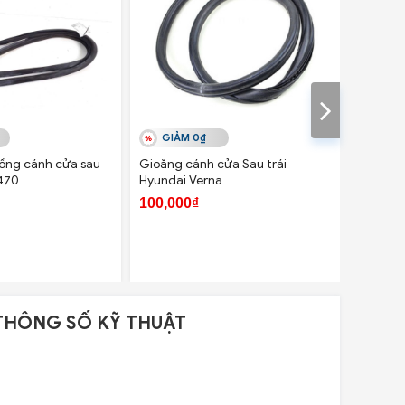
GIẢM 0₫
GIẢ
ồng cánh cửa sau
Gioăng cánh cửa Sau trái
Gioăng 
x470
Hyundai Verna
trái Da
100,000₫
166,20
THÔNG SỐ KỸ THUẬT