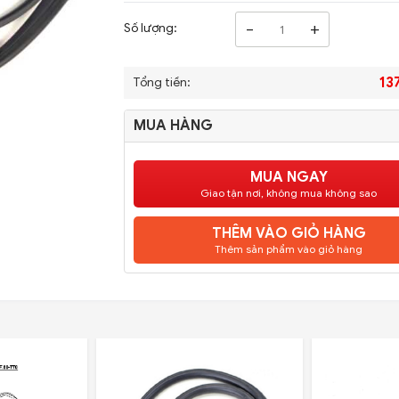
-
+
Số lượng:
13
Tổng tiền:
MUA HÀNG
MUA NGAY
Giao tận nơi, không mua không sao
THÊM VÀO GIỎ HÀNG
Thêm sản phẩm vào giỏ hàng