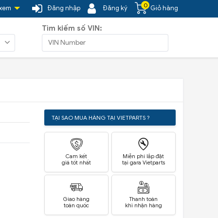
0
 xem
Đăng nhập
Đăng ký
Giỏ hàng
Tìm kiếm số VIN:
TẠI SAO MUA HÀNG TẠI VIETPARTS ?
Cam kết
Miễn phí lắp đặt
giá tốt nhất
tại gara Vietparts
Giao hàng
Thanh toán
toàn quốc
khi nhận hàng