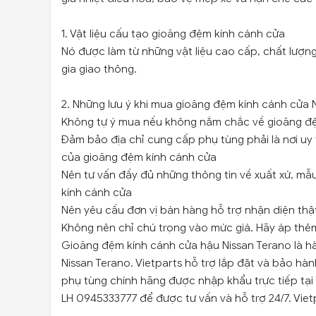
1. Vật liệu cấu tạo gioăng đệm kính cánh cửa
Nó được làm từ những vật liệu cao cấp, chất lượn
gia giao thông.
2. Những lưu ý khi mua gioăng đệm kính cánh cửa 
Không tự ý mua nếu không nắm chắc về gioăng đ
Đảm bảo địa chỉ cung cấp phụ tùng phải là nơi uy 
của gioăng đệm kính cánh cửa
Nên tư vấn đầy đủ những thông tin về xuất xứ, m
kính cánh cửa
Nên yêu cầu đơn vị bán hàng hỗ trợ nhận diện thậ
Không nên chỉ chú trọng vào mức giá. Hãy áp thêm 
Gioăng đệm kính cánh cửa hậu Nissan Terano là hà
Nissan Terano. Vietparts hỗ trợ lắp đặt và bảo hà
phụ tùng chính hãng được nhập khẩu trực tiếp tạ
LH 0945333777 để được tư vấn và hỗ trợ 24/7. Viet