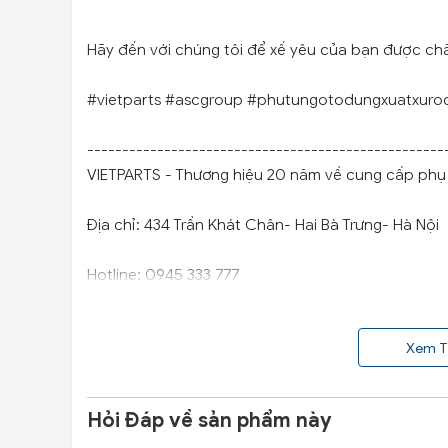
Hãy đến với chúng tôi để xế yêu của bạn được ch
#vietparts #ascgroup #phutungotodungxuatxuro
---------------------------------------------------
VIETPARTS - Thương hiệu 20 năm về cung cấp phụ t
Địa chỉ: 434 Trần Khát Chân- Hai Bà Trưng- Hà Nội
Hotline: 0945 333 777
Xem T
Hỏi Đáp về sản phẩm này