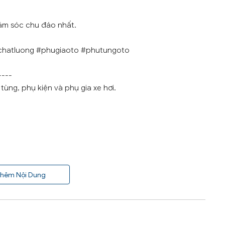
ăm sóc chu đáo nhất.
chatluong #phugiaoto #phutungoto
----
ùng, phụ kiện và phụ gia xe hơi.
hêm Nội Dung