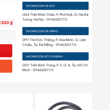
SHOWROOM HÀ NỘI:
(434 Trần Khát Chân, P. Phố Huế, Q. Hai Bà
Trưng, Hà Nội - 0945333777)
7,500 ₫
SHOWROOM ĐÀ NẴNG:
(397 Tôn Đức Thắng, P. Hòa Minh, Q. Liên
Chiểu, Tp. Đà Nẵng - 0945333777)
SHOWROOM HỒ CHÍ MINH:
(207 Trần Bình Trọng, P. 3, Q. 5, Tp. Hồ Chí
Minh - 0945333777)