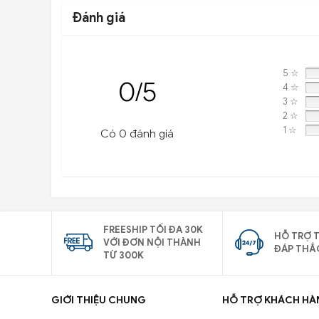
Đánh giá
5 ☆
0/5
4 ☆
3 ☆
2 ☆
1 ☆
Có 0 đánh giá
FREESHIP TỐI ĐA 30K
HỖ TRỢ T
VỚI ĐƠN NỘI THÀNH
ĐÁP THẮ
TỪ 300K
GIỚI THIỆU CHUNG
HỖ TRỢ KHÁCH HÀ