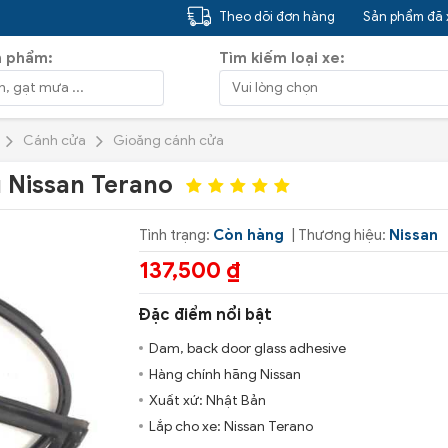
Theo dõi đơn hàng
Sản phẩm đã
n phẩm:
Tìm kiếm loại xe:
Cánh cửa
Gioăng cánh cửa
 Nissan Terano
Tình trạng:
Còn hàng
| Thương hiệu:
Nissan
137,500 ₫
Đặc điểm nổi bật
Dam, back door glass adhesive
Hàng chính hãng Nissan
Xuất xứ: Nhật Bản
Lắp cho xe: Nissan Terano