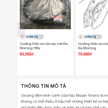
GIẢM 0₫
GIẢM 0₫
Gioăng thân xe cửa sau trái Kia
Gioăng thân xe cửa
Morning 11My
Kia Morning
93,550₫
70,000₫
THÔNG TIN MÔ TẢ
Gioăng đệm kính cánh cửa hậu Nissan Terano là mộ
không có thể thiếu ở hầu hết những thiết kế xe hiệ
giữ nhiệt điều hòa, bảo vệ mép xe và hạn chế các