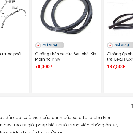
GIẢM 0₫
GIẢM 0₫
 trước phải
Gioăng thân xe cửa Sau phải Kia
Gioăng ốp ph
Morning 11My
trái Lexus G
70,000₫
137,500₫
t dải cao su ở viền của cánh cửa xe ô tô,là phụ kiện
n nay, tạo ra giải pháp hiệu quả trong việc chống ồn xe,
 trầy xước khi mở đóng cửa xe.