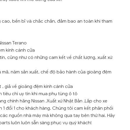
g cao, bền bỉ và chắc chắn, đảm bao an toàn khi tham
Nissan Terano
ệm kính cánh cửa
tín, cũng như có những cam kết về chất lượng, xuất xứ
ẫu mã, năm sản xuất, chế độ bảo hành của gioăng đệm
t , giả về gioăng đệm kính cánh cửa
tiêu chí uy tín khi mua phụ tùng ô tô
ng chính hãng Nissan .Xuất xứ Nhật Bản .Lắp cho xe
nh 1 đổi 1 cho khách hàng. Chúng tôi cam kết phân phối
i các nguồn nhà máy mà không qua tay bên thứ hai. Hãy
parts luôn luôn sẵn sàng phục vụ quý khách!