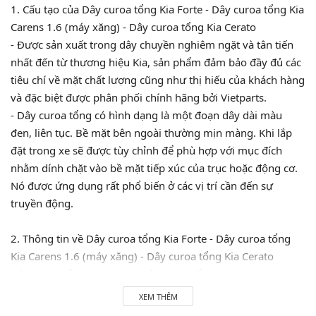
1. Cấu tạo của Dây curoa tổng Kia Forte - Dây curoa tổng Kia
Carens 1.6 (máy xăng) - Dây curoa tổng Kia Cerato
- Được sản xuất trong dây chuyền nghiêm ngặt và tân tiến
nhất đến từ thương hiệu Kia, sản phẩm đảm bảo đầy đủ các
tiêu chí về mặt chất lượng cũng như thị hiếu của khách hàng
và đặc biệt được phân phối chính hãng bởi Vietparts.
- Dây curoa tổng có hình dạng là một đoạn dây dài màu
đen, liên tục. Bề mặt bên ngoài thường mịn màng. Khi lắp
đặt trong xe sẽ được tùy chỉnh để phù hợp với mục đích
nhằm dính chặt vào bề mặt tiếp xúc của trục hoặc động cơ.
Nó được ứng dụng rất phổ biến ở các vị trí cần đến sự
truyền động.
2. Thông tin về Dây curoa tổng Kia Forte - Dây curoa tổng
Kia Carens 1.6 (máy xăng) - Dây curoa tổng Kia Cerato
Dây curoa tổng Kia Forte - Dây curoa tổng Kia Carens 1.6
(máy xăng) - Dây curoa tổng Kia Cerato chính hãng có xuất
XEM THÊM
xứ Hàn Quốc, được sử dụng và lắp đặt trên dòng xe Kia