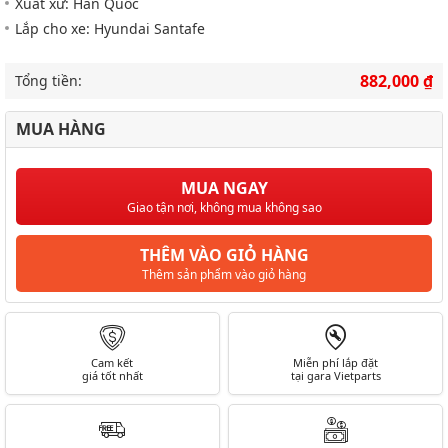
Xuất xứ: Hàn Quốc
Lắp cho xe: Hyundai Santafe
882,000 ₫
Tổng tiền:
MUA HÀNG
MUA NGAY
Giao tận nơi, không mua không sao
THÊM VÀO GIỎ HÀNG
Thêm sản phẩm vào giỏ hàng
Cam kết
Miễn phí lắp đặt
giá tốt nhất
tại gara Vietparts