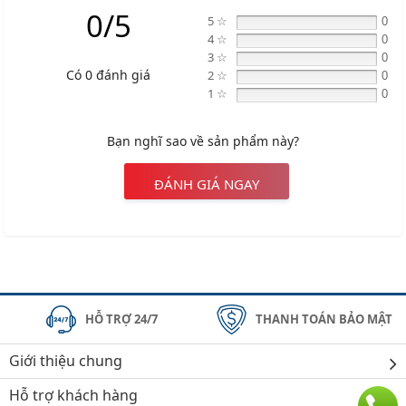
0/5
5 ☆
0
4 ☆
0
3 ☆
0
Có 0 đánh giá
2 ☆
0
1 ☆
0
Bạn nghĩ sao về sản phẩm này?
ĐÁNH GIÁ NGAY
HỖ TRỢ 24/7
THANH TOÁN BẢO MẬT
Giới thiệu chung
Hỗ trợ khách hàng