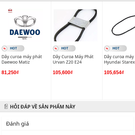
#vietparts #ascgroup #phutungotodungxuatxurochatluong
#phugiaoto #phutungoto
-------------------------------------------------------
VIETPARTS - Thương hiệu 20 năm về cung cấp phụ tùng,
HOT
HOT
HOT
phụ kiện và phụ gia xe hơi.
Dây curoa máy phát
Dây Curoa Máy Phát
Dây curoa máy 
Daewoo Matiz
Urvan Z20 E24
Hyundai Starex
Địa chỉ: 434 Trần Khát Chân- Hai Bà Trưng- Hà Nội
81,250₫
105,600₫
105,654₫
Hotline: 0945 333 777
HỎI ĐÁP VỀ SẢN PHẨM NÀY
Đánh giá