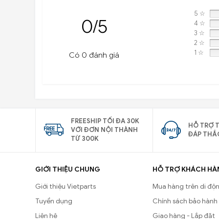
5 ☆
0/5
4 ☆
3 ☆
2 ☆
1 ☆
Có 0 đánh giá
FREESHIP TỐI ĐA 30K
HỖ TRỢ T
VỚI ĐƠN NỘI THÀNH
ĐÁP THẮ
TỪ 300K
GIỚI THIỆU CHUNG
HỖ TRỢ KHÁCH HÀ
Giới thiệu Vietparts
Mua hàng trên di độ
Tuyển dụng
Chính sách bảo hành
Liên hệ
Giao hàng - Lắp đặt