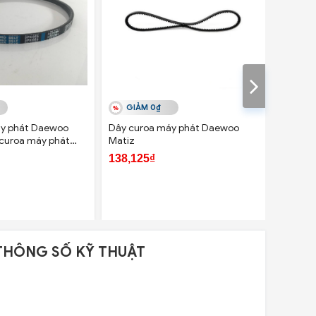
GIẢM 0₫
GIẢ
áy phát Daewoo
Dây curoa máy phát Daewoo
Dây cur
y curoa máy phát
Matiz
Lanos (
III
138,125₫
140,83
THÔNG SỐ KỸ THUẬT