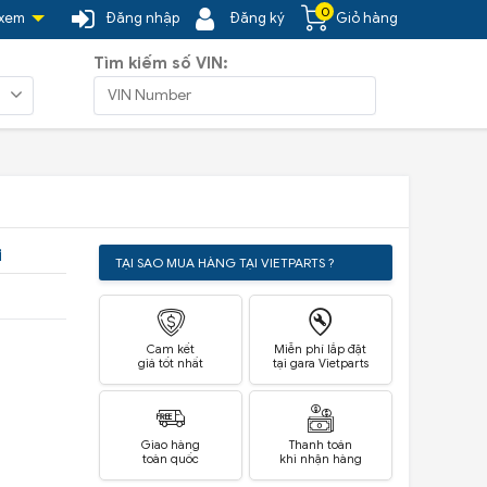
0
 xem
Đăng nhập
Đăng ký
Giỏ hàng
Tìm kiếm số VIN:
i
TẠI SAO MUA HÀNG TẠI VIETPARTS ?
Cam kết
Miễn phí lắp đặt
giá tốt nhất
tại gara Vietparts
Giao hàng
Thanh toán
toàn quốc
khi nhận hàng