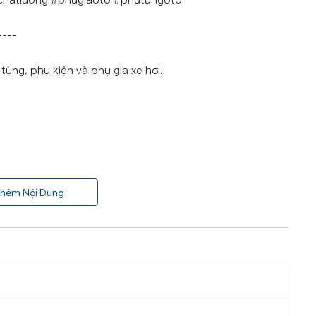
chatluong #phugiaoto #phutungoto
----
ùng, phụ kiện và phụ gia xe hơi.
hêm Nội Dung