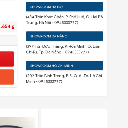
SHOWROOM HÀ NỘI:
(434 Trần Khát Chân, P. Phố Huế, Q. Hai Bà
Trưng, Hà Nội - 0945333777)
5,654 ₫
SHOWROOM ĐÀ NẴNG:
(397 Tôn Đức Thắng, P. Hòa Minh, Q. Liên
Chiểu, Tp. Đà Nẵng - 0945333777)
SHOWROOM HỒ CHÍ MINH:
(207 Trần Bình Trọng, P. 3, Q. 5, Tp. Hồ Chí
Minh - 0945333777)