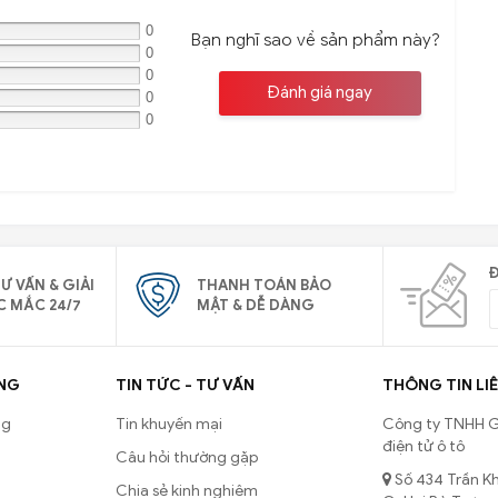
0
Bạn nghĩ sao về sản phẩm này?
0
0
Đánh giá ngay
0
0
Đ
Ư VẤN & GIẢI
THANH TOÁN BẢO
C MẮC 24/7
MẬT & DỄ DÀNG
NG
TIN TỨC - TƯ VẤN
THÔNG TIN LIÊ
ng
Tin khuyến mại
Công ty TNHH G
điện tử ô tô
Câu hỏi thường gặp
Số 434 Trần Kh
Chia sẻ kinh nghiệm