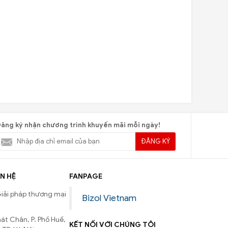
ăng ký nhận chương trình khuyến mãi mỗi ngày!
ĐĂNG KÝ
N HỆ
FANPAGE
iải pháp thương mại
Bizol Vietnam
át Chân, P. Phố Huế,
KẾT NỐI VỚI CHÚNG TÔI