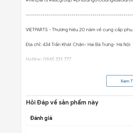
#vietparts #ascgroup #phutungotodungxuatxuro
---------------------------------------------------
VIETPARTS - Thương hiệu 20 năm về cung cấp phụ t
Địa chỉ: 434 Trần Khát Chân- Hai Bà Trưng- Hà Nội
Hotline: 0945 333 777
Xem T
Hỏi Đáp về sản phẩm này
Đánh giá