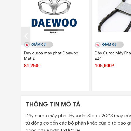
GIẢM 0₫
GIẢM 0₫
Dây curoa máy phát Daewoo
Dây Curoa Máy Phá
Matiz
E24
81,250₫
105,600₫
THÔNG TIN MÔ TẢ
Dây curoa máy phát Hyundai Starex 2003 (hay cò
từ động cơ đến các bộ phận khác của ô tô bao g
động cơ và bơm trợ lực lái.