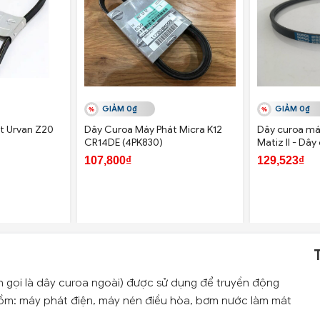
GIẢM 0₫
GIẢM 0₫
t Urvan Z20
Dây Curoa Máy Phát Micra K12
Dây curoa m
CR14DE (4PK830)
Matiz II - Dâ
Daewoo Matiz 
107,800₫
129,523₫
n gọi là dây curoa ngoài) được sử dụng để truyền động
ồm: máy phát điện, máy nén điều hòa, bơm nước làm mát