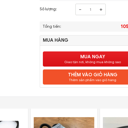
-
+
Số lượng:
10
Tổng tiền:
MUA HÀNG
MUA NGAY
Giao tận nơi, không mua không sao
THÊM VÀO GIỎ HÀNG
Thêm sản phẩm vào giỏ hàng