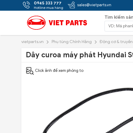
0945 333 777
sales@vietparts.vn
Hotline mua hàng
Tìm kiếm sả
vietparts.vn
Phụ tùng Chính Hãng
Động cơ & truyề
Dây curoa máy phát Hyundai 
Click ảnh để xem phóng to