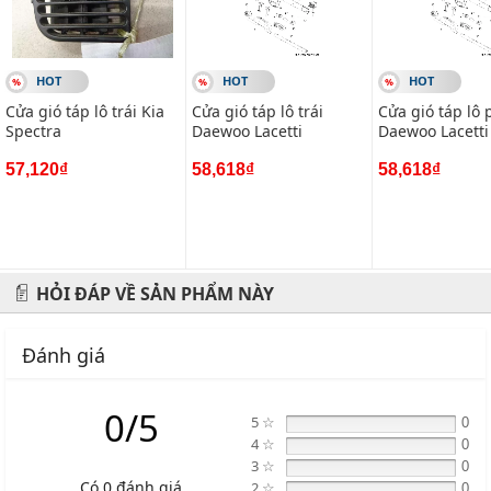
Địa chỉ: 434 Trần Khát Chân- Hai Bà Trưng- Hà Nội
Hotline: 0945 333 777
HOT
HOT
HOT
Cửa gió táp lô trái Kia
Cửa gió táp lô trái
Cửa gió táp lô 
Spectra
Daewoo Lacetti
Daewoo Lacetti
57,120₫
58,618₫
58,618₫
HỎI ĐÁP VỀ SẢN PHẨM NÀY
Đánh giá
0/5
5 ☆
0
4 ☆
0
3 ☆
0
Có 0 đánh giá
2 ☆
0