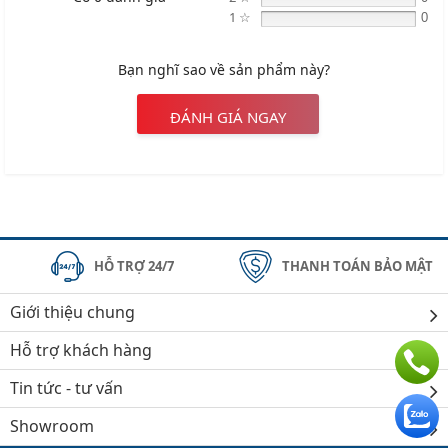
1 ☆
0
Bạn nghĩ sao về sản phẩm này?
ĐÁNH GIÁ NGAY
HỖ TRỢ 24/7
THANH TOÁN BẢO MẬT
Giới thiệu chung
Hỗ trợ khách hàng
Tin tức - tư vấn
Showroom