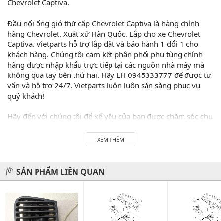
Chevrolet Captiva.
Đầu nối ống gió thứ cấp Chevrolet Captiva là hàng chính
hãng Chevrolet. Xuất xứ Hàn Quốc. Lắp cho xe Chevrolet
Captiva. Vietparts hỗ trợ lắp đặt và bảo hành 1 đổi 1 cho
khách hàng. Chúng tôi cam kết phân phối phụ tùng chính
hãng được nhập khẩu trực tiếp tại các nguồn nhà máy mà
không qua tay bên thứ hai. Hãy LH 0945333777 để được tư
vấn và hỗ trợ 24/7. Vietparts luôn luôn sẵn sàng phục vụ
quý khách!
Hãy đến với chúng tôi để xế yêu của bạn được chăm sóc chu
đáo nhất.
XEM THÊM
#vietparts #ascgroup #phutungotodungxuatxurochatluong
#phugiaoto #phutungoto
SẢN PHẨM LIÊN QUAN
-------------------------------------------------------
VIETPARTS - Thương hiệu 20 năm về cung cấp phụ tùng,
phụ kiện và phụ gia xe hơi.