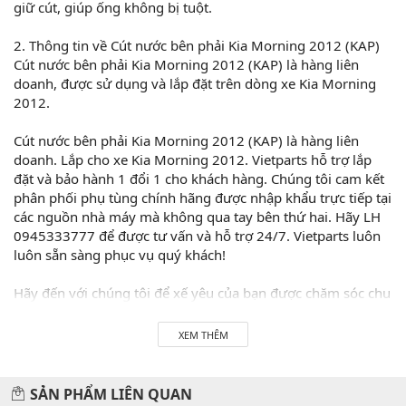
giữ cút, giúp ống không bị tuột.
2. Thông tin về Cút nước bên phải Kia Morning 2012 (KAP)
Cút nước bên phải Kia Morning 2012 (KAP) là hàng liên
doanh, được sử dụng và lắp đặt trên dòng xe Kia Morning
2012.
Cút nước bên phải Kia Morning 2012 (KAP) là hàng liên
doanh. Lắp cho xe Kia Morning 2012. Vietparts hỗ trợ lắp
đặt và bảo hành 1 đổi 1 cho khách hàng. Chúng tôi cam kết
phân phối phụ tùng chính hãng được nhập khẩu trực tiếp tại
các nguồn nhà máy mà không qua tay bên thứ hai. Hãy LH
0945333777 để được tư vấn và hỗ trợ 24/7. Vietparts luôn
luôn sẵn sàng phục vụ quý khách!
Hãy đến với chúng tôi để xế yêu của bạn được chăm sóc chu
đáo nhất.
XEM THÊM
#vietparts #ascgroup #phutungotodungxuatxurochatluong
#phugiaoto #phutungoto
SẢN PHẨM LIÊN QUAN