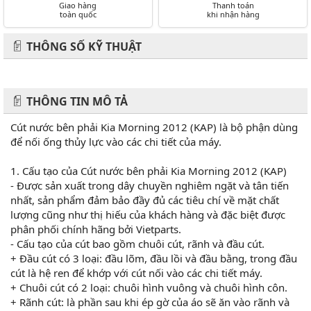
Giao hàng
Thanh toán
toàn quốc
khi nhận hàng
THÔNG SỐ KỸ THUẬT
THÔNG TIN MÔ TẢ
Cút nước bên phải Kia Morning 2012 (KAP) là bộ phận dùng
để nối ống thủy lực vào các chi tiết của máy.
1. Cấu tạo của Cút nước bên phải Kia Morning 2012 (KAP)
- Được sản xuất trong dây chuyền nghiêm ngặt và tân tiến
nhất, sản phẩm đảm bảo đầy đủ các tiêu chí về mặt chất
lượng cũng như thị hiếu của khách hàng và đặc biệt được
phân phối chính hãng bởi Vietparts.
- Cấu tạo của cút bao gồm chuôi cút, rãnh và đầu cút.
+ Đầu cút có 3 loại: đầu lõm, đầu lồi và đầu bằng, trong đầu
cút là hệ ren để khớp với cút nối vào các chi tiết máy.
+ Chuôi cút có 2 loại: chuôi hình vuông và chuôi hình côn.
+ Rãnh cút: là phần sau khi ép gờ của áo sẽ ăn vào rãnh và