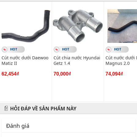
-------------------------------------------------------
VIETPARTS - Thương hiệu 20 năm về cung cấp phụ tùng,
phụ kiện và phụ gia xe hơi.
Địa chỉ: 434 Trần Khát Chân- Hai Bà Trưng- Hà Nội
Hotline: 0945 333 777
HOT
HOT
HOT
Cút nước dưới Daewoo
Cút chia nước Hyundai
Cút nước dưới
Matiz II
Getz 1.4
Magnus 2.0
62,454₫
70,000₫
74,094₫
HỎI ĐÁP VỀ SẢN PHẨM NÀY
Đánh giá