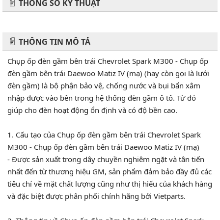
THÔNG SỐ KỸ THUẬT
THÔNG TIN MÔ TẢ
Chụp ốp đèn gầm bên trái Chevrolet Spark M300 - Chụp ốp
đèn gầm bên trái Daewoo Matiz IV (mạ) (hay còn gọi là lưới
đèn gầm) là bộ phận bảo vệ, chống nước và bụi bẩn xâm
nhập được vào bên trong hệ thống đèn gầm ô tô. Từ đó
giúp cho đèn hoạt động ổn định và có độ bền cao.
1. Cấu tạo của Chụp ốp đèn gầm bên trái Chevrolet Spark
M300 - Chụp ốp đèn gầm bên trái Daewoo Matiz IV (mạ)
- Được sản xuất trong dây chuyền nghiêm ngặt và tân tiến
nhất đến từ thương hiệu GM, sản phẩm đảm bảo đầy đủ các
tiêu chí về mặt chất lượng cũng như thị hiếu của khách hàng
và đặc biệt được phân phối chính hãng bởi Vietparts.