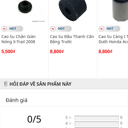
đáo nhất.
#vietparts #ascgroup #phutungotodungxuatxurochatluong
#phugiaoto #phutungoto
HOT
HOT
HOT
Cao Su Chân Giàn
Cao Su Đầu Thanh Cân
Cao Su Càng I 
-------------------------------------------------------
Nóng X-Trail 2008
Bằng Trước
Dưới Honda Ac
VIETPARTS - Thương hiệu 20 năm về cung cấp phụ tùng,
5,500₫
8,800₫
8,800₫
phụ kiện và phụ gia xe hơi.
Địa chỉ: 434 Trần Khát Chân- Hai Bà Trưng- Hà Nội
HỎI ĐÁP VỀ SẢN PHẨM NÀY
Hotline: 0945 333 777
Đánh giá
0/5
5 ☆
0
4 ☆
0