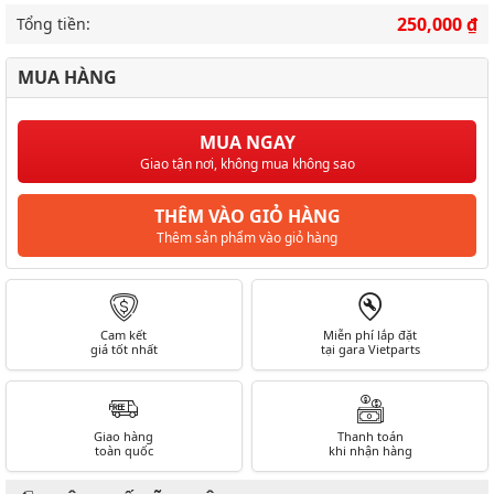
250,000 ₫
Tổng tiền:
MUA HÀNG
MUA NGAY
Giao tận nơi, không mua không sao
THÊM VÀO GIỎ HÀNG
Thêm sản phẩm vào giỏ hàng
Cam kết
Miễn phí lắp đặt
giá tốt nhất
tại gara Vietparts
Giao hàng
Thanh toán
toàn quốc
khi nhận hàng