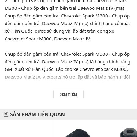
2. Thông tin về Chụp ốp đèn gầm bên trái Chevrolet Spark
M300 - Chụp ốp đèn gầm bên trái Daewoo Matiz IV (mạ)
Chụp ốp đèn gầm bên trái Chevrolet Spark M300 - Chụp ốp
đèn gầm bên trái Daewoo Matiz IV (mạ) chính hãng có xuất
xứ Hàn Quốc, được sử dụng và lắp đặt trên dòng xe
Chevrolet Spark M300, Daewoo Matiz IV.
Chụp ốp đèn gầm bên trái Chevrolet Spark M300 - Chụp ốp
đèn gầm bên trái Daewoo Matiz IV (mạ) là hàng chính hãng
GM. Xuất xứ Hàn Quốc. Lắp cho xe Chevrolet Spark M300,
Daewoo Matiz IV. Vietparts hỗ trợ lắp đặt và bảo hành 1 đổi
1 cho khách hàng. Chúng tôi cam kết phân phối phụ tùng
chính hãng được nhập khẩu trực tiếp tại các nguồn nhà máy
XEM THÊM
mà không qua tay bên thứ hai. Hãy LH 0945333777 để
được tư vấn và hỗ trợ 24/7. Vietparts luôn luôn sẵn sàng
SẢN PHẨM LIÊN QUAN
phục vụ quý khách!
Hãy đến với chúng tôi để xế yêu của bạn được chăm sóc chu