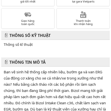
pháp làm sạch đơn giản hơn và đạt hiệu quả rất cao hơn rất
nhiều. Đó chính là Bizol Intake Clean c36, chất làm sạch van
EGR, bướm ga. Dù bạn là kỹ thuật viên của xưởng hay chỉ là
người ham tự sửa chữa thì đều hài lòng và an tâm khi sử
dụng:
BIZOL Gasoline Intake Clean+ c36.
Hiệu quả làm sạch nhanh mà không cần tháo thiết bị.
Làm sạch mà không để lại cặn lắng.
Động cơ hoạt động mượt mà hơn sau khi làm sạch.
Nâng cao hiệu suất động cơ.
Giảm tiêu thụ nhiên liệu và khí thải.
Mô tả sản phẩm
BIZOL Gasoline Intake Clean+ c36 là bình xịt chất lượng cao
và cực kỳ hiệu quả để làm sạch các loại cặn các bon, cặn mỡ,
keo nhựa, cao su và các chất bị oxy hóa bám trong đường
ống nạp và họng hút cũng như ở các bộ phận khác như các
van, bộ truyền động, van ERG, kim phun, bướm ga, bộ đo
lưu lượng khí và chế hòa khí. Sản phẩm có đường ống với
van quay 360 độ đảm bảo quá trình làm sạch tới những vị