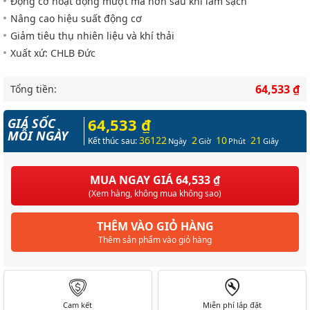
Cam kết
Miễn phí lắp đặt
giá tốt nhất
tại gara Vietparts
Giao hàng
Thanh toán
toàn quốc
khi nhận hàng
THÔNG SỐ KỸ THUẬT
Thông số kĩ thuật
THÔNG TIN MÔ TẢ
Bạn vệ sinh hệ thống cấp nhiên liệu, bướm ga và van ERG
của động cơ xăng cho xe cá nhân/xe trong xưởng như thế
nào? Nếu bằng cách tháo rời các bộ phận rồi làm sạch
chúng, thì bạn đang lãng phí thời gian. Bizol mang tới giải