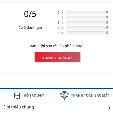
Giới thiệu chung
Hỗ trợ khách hàng
Tin tức - tư vấn
Showroom
Copyright © 2017 by Vietparts.vn
Mã số doanh nghiệp: 0109676491. Ngày cấp: 08/01/2024. Nơi cấp: SKH & ĐT TP.
Hà Nội. Điện thoại:
0945333777
. Email: sales@vietparts.vn