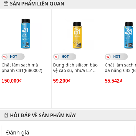
Vietparts luôn luôn sẵn sàng phục vụ và hỗ trợ quý khách!
Đánh giá
#vietparts
#ascgroup
#phutungotodungxuatxurochatluong
#phugiaoto
#vattuoto
#phutungotovietparts
0/5
5 ☆
0
4 ☆
0
3 ☆
0
Có 0 đánh giá
2 ☆
0
1 ☆
0
Bạn nghĩ sao về sản phẩm này?
ĐÁNH GIÁ NGAY
HỖ TRỢ 24/7
THANH TOÁN BẢO MẬT