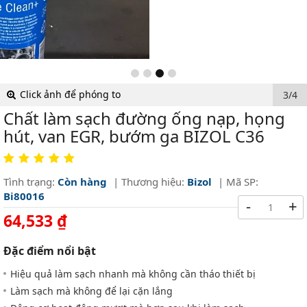
Hiệu quả làm sạch nhanh mà không cần tháo thiết bị
Làm sạch mà không để lại cặn lắng
Động cơ hoạt động mượt mà hơn sau khi làm sạch
Nâng cao hiệu suất động cơ
Giảm tiêu thụ nhiên liệu và khí thải
Xuất xứ: CHLB Đức
64,533 ₫
Tổng tiền:
64,533 ₫
GIÁ SỐC
MỖI NGÀY
36122
2
10
20
Kết thúc sau:
Ngày
Giờ
Phút
Giây
MUA NGAY GIÁ
64,533 ₫
(Xem hàng, không mua không sao)
THÊM VÀO GIỎ HÀNG
Thêm sản phẩm vào giỏ hàng