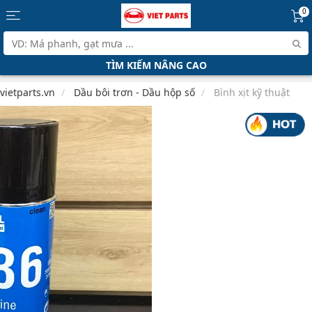
0
TÌM KIẾM NÂNG CAO
vietparts.vn
Dầu bôi trơn - Dầu hộp số
Bình xịt kỹ thuật
Click ảnh để phóng to
3/4
Chất làm sạch đường ống nạp, họng
hút, van EGR, bướm ga BIZOL C36
Tình trạng:
Còn hàng
| Thương hiệu:
Bizol
| Mã SP:
Bi80016
-
+
64,533 ₫
Đặc điểm nổi bật