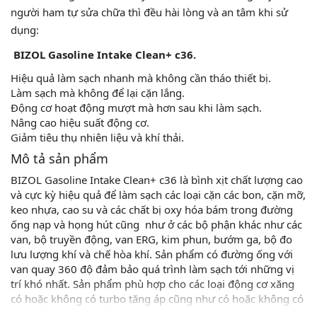
trí khó nhất. Sản phẩm phù hợp cho các loại động cơ xăng
có hoặc không có turbo tăng áp cũng như có hoặc không có
hệ thống chuyển đổi xúc tác. Chúng tôi khuyến nghị sử
dụng sản phẩm này thường xuyên.
XEM THÊM
Áp dụng
SẢN PHẨM TƯƠNG ĐƯƠNG
Xịt dung dịch vào đường khí vào, qua van bướm ga hoặc ở
chế hòa khí.
Sử dụng
Bình xịt nên được bảo quản ở nhiệt độ phòng. Quá trình tốt
nhất ở nhiệt độ từ 5 tới 30°C. Lắc đều bình xịt trước khi sử
dụng. Không được xịt lên bề mặt còn nóng. Tháo lọc gió
động cơ. Lắc bình xịt trước khi sử dụng. Xịt dung dịch vào
Dung dịch xịt chế và
bộ phân cần xử lý và để trong khoảng 2-3 phút. Để khô
bướm ga 3M
08866(08866)
hoặc dùng khăn lau nếu cần thiết để làm sạch hoàn toàn.
164,960₫
QUAN TRỌNG: Không được xịt dung dịch quá nhiều tránh
tạo ra các vũng dung dịch. Sau đó khởi dộng động cơ và để