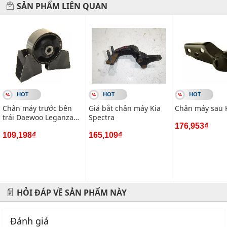
hỗ trợ 24/7. Vietparts luôn luôn sẵn sàng phục vụ quý
SẢN PHẨM LIÊN QUAN
khách!
Hãy đến với chúng tôi để xế yêu của bạn được chăm sóc chu
đáo nhất.
#vietparts #ascgroup #phutungotodungxuatxurochatluong
#phugiaoto #phutungoto
HOT
HOT
HOT
-------------------------------------------------------
Chân máy trước bên
Giá bắt chân máy Kia
Chân máy sau K
trái Daewoo Leganza
Spectra
VIETPARTS - Thương hiệu 20 năm về cung cấp phụ tùng,
(chân bằng)
176,953₫
phụ kiện và phụ gia xe hơi.
109,198₫
165,109₫
Địa chỉ: 434 Trần Khát Chân- Hai Bà Trưng- Hà Nội
Hotline: 0945 333 777
HỎI ĐÁP VỀ SẢN PHẨM NÀY
Đánh giá