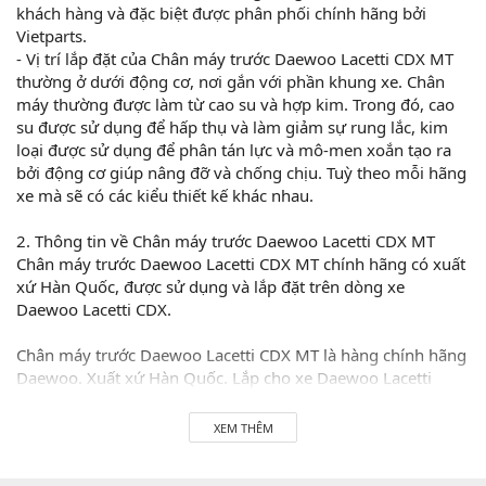
khách hàng và đặc biệt được phân phối chính hãng bởi
Vietparts.
- Vị trí lắp đặt của Chân máy trước Daewoo Lacetti CDX MT
thường ở dưới động cơ, nơi gắn với phần khung xe. Chân
máy thường được làm từ cao su và hợp kim. Trong đó, cao
su được sử dụng để hấp thụ và làm giảm sự rung lắc, kim
loại được sử dụng để phân tán lực và mô-men xoắn tạo ra
bởi động cơ giúp nâng đỡ và chống chịu. Tuỳ theo mỗi hãng
xe mà sẽ có các kiểu thiết kế khác nhau.
2. Thông tin về Chân máy trước Daewoo Lacetti CDX MT
Chân máy trước Daewoo Lacetti CDX MT chính hãng có xuất
xứ Hàn Quốc, được sử dụng và lắp đặt trên dòng xe
Daewoo Lacetti CDX.
Chân máy trước Daewoo Lacetti CDX MT là hàng chính hãng
Daewoo. Xuất xứ Hàn Quốc. Lắp cho xe Daewoo Lacetti
CDX. Vietparts hỗ trợ lắp đặt và bảo hành 1 đổi 1 cho khách
hàng. Chúng tôi cam kết phân phối phụ tùng chính hãng
XEM THÊM
được nhập khẩu trực tiếp tại các nguồn nhà máy mà không
qua tay bên thứ hai. Hãy LH 0945333777 để được tư vấn và