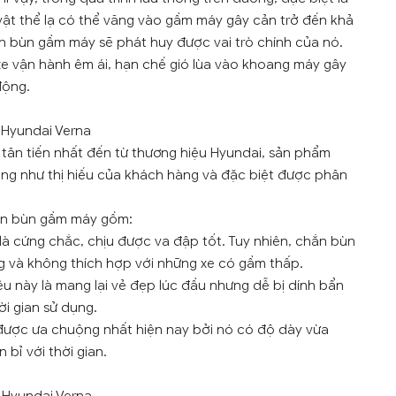
vật thể lạ có thể văng vào gầm máy gây cản trở đến khả
 bùn gầm máy sẽ phát huy được vai trò chính của nó.
e vận hành êm ái, hạn chế gió lùa vào khoang máy gây
động.
 Hyundai Verna
tân tiến nhất đến từ thương hiệu Hyundai, sản phẩm
ũng như thị hiếu của khách hàng và đặc biệt được phân
hắn bùn gầm máy gồm:
là cứng chắc, chịu được va đập tốt. Tuy nhiên, chắn bùn
 và không thích hợp với những xe có gầm thấp.
u này là mang lại vẻ đẹp lúc đầu nhưng dễ bị dính bẩn
i gian sử dụng.
được ưa chuộng nhất hiện nay bởi nó có độ dày vừa
 bỉ với thời gian.