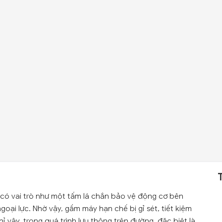
có vai trò như một tấm lá chắn bảo vệ động cơ bên
goại lực. Nhờ vậy, gầm máy hạn chế bị gỉ sét, tiết kiệm
 vậy, trong quá trình lưu thông trên đường, đặc biệt là