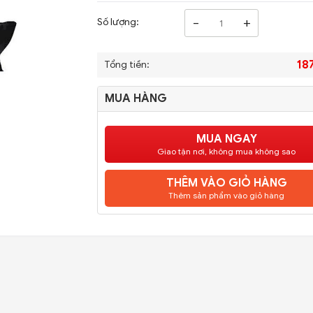
-
+
Số lượng:
18
Tổng tiền:
MUA HÀNG
MUA NGAY
Giao tận nơi, không mua không sao
THÊM VÀO GIỎ HÀNG
Thêm sản phẩm vào giỏ hàng