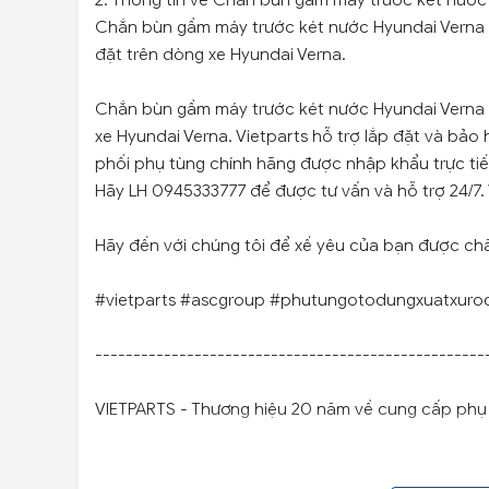
2. Thông tin về Chắn bùn gầm máy trước két nước
Chắn bùn gầm máy trước két nước Hyundai Verna 
đặt trên dòng xe Hyundai Verna.
Chắn bùn gầm máy trước két nước Hyundai Verna 
xe Hyundai Verna. Vietparts hỗ trợ lắp đặt và bảo
phối phụ tùng chính hãng được nhập khẩu trực ti
Hãy LH 0945333777 để được tư vấn và hỗ trợ 24/7.
Hãy đến với chúng tôi để xế yêu của bạn được ch
#vietparts #ascgroup #phutungotodungxuatxuro
---------------------------------------------------
VIETPARTS - Thương hiệu 20 năm về cung cấp phụ t
Địa chỉ: 434 Trần Khát Chân- Hai Bà Trưng- Hà Nội