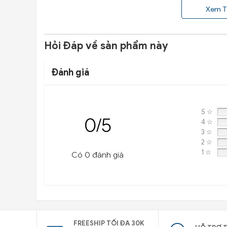
Xem T
Hotline: 0945 333 777
Hỏi Đáp về sản phẩm này
Đánh giá
5 ☆
0/5
4 ☆
3 ☆
2 ☆
1 ☆
Có 0 đánh giá
FREESHIP TỐI ĐA 30K