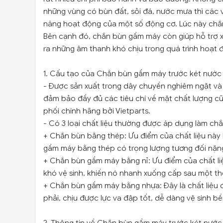
những vùng có bùn đất, sỏi đá, nước mưa thì các 
năng hoạt động của một số động cơ. Lúc này chắn
Bên cạnh đó, chắn bùn gầm máy còn giúp hỗ trợ x
ra những âm thanh khó chịu trong quá trình hoạt 
1. Cấu tạo của Chắn bùn gầm máy trước két nước
- Được sản xuất trong dây chuyền nghiêm ngặt và 
đảm bảo đầy đủ các tiêu chí về mặt chất lượng c
phối chính hãng bởi Vietparts.
- Có 3 loại chất liệu thường được áp dụng làm c
+ Chắn bùn bằng thép: Ưu điểm của chất liệu này 
gầm máy bằng thép có trọng lượng tương đối nặng
+ Chắn bùn gầm máy bằng nỉ: Ưu điểm của chất liệ
khó vệ sinh, khiến nó nhanh xuống cấp sau một thờ
+ Chắn bùn gầm máy bằng nhựa: Đây là chất liệu 
phải, chịu được lực va đập tốt, dễ dàng vệ sinh bền