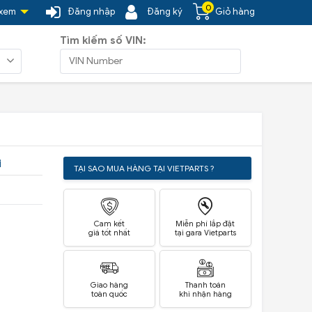
0
 xem
Đăng nhập
Đăng ký
Giỏ hàng
Tìm kiếm số VIN:
i
TẠI SAO MUA HÀNG TẠI VIETPARTS ?
Cam kết
Miễn phí lắp đặt
giá tốt nhất
tại gara Vietparts
Giao hàng
Thanh toán
toàn quốc
khi nhận hàng