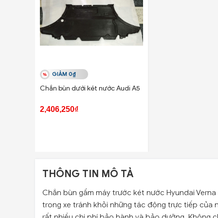
GIẢM 0₫
Chắn bùn dưới két nước Audi A5
2,406,250₫
THÔNG TIN MÔ TẢ
Chắn bùn gầm máy trước két nước Hyundai Verna 
trong xe tránh khỏi những tác động trực tiếp của n
rất nhiều chi phí bảo hành và bảo dưỡng. Không chỉ