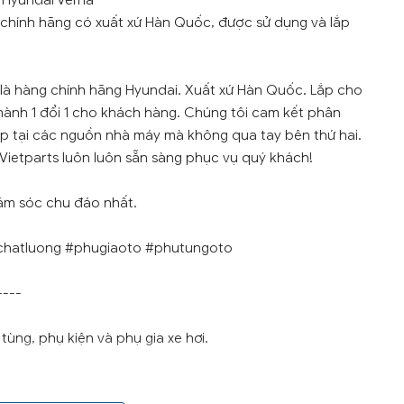
 Hyundai Verna
chính hãng có xuất xứ Hàn Quốc, được sử dụng và lắp
là hàng chính hãng Hyundai. Xuất xứ Hàn Quốc. Lắp cho
 hành 1 đổi 1 cho khách hàng. Chúng tôi cam kết phân
ếp tại các nguồn nhà máy mà không qua tay bên thứ hai.
 Vietparts luôn luôn sẵn sàng phục vụ quý khách!
ăm sóc chu đáo nhất.
chatluong #phugiaoto #phutungoto
----
ùng, phụ kiện và phụ gia xe hơi.