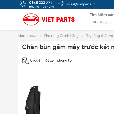
0945 333 777
sales@vietparts.vn
Hotline mua hàng
Tìm kiếm sả
vietparts.vn
Phụ tùng Chính Hãng
Phụ tùng thân vỏ
Chắn bùn gầm máy trước két 
Click ảnh để xem phóng to