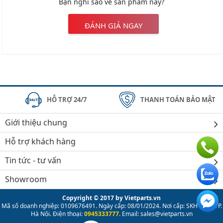
Bạn nghĩ sao về sản phẩm này?
ĐÁNH GIÁ NGAY
HỖ TRỢ 24/7
THANH TOÁN BẢO MẬT
Giới thiệu chung
Hỗ trợ khách hàng
Tin tức - tư vấn
Showroom
Copyright © 2017 by Vietparts.vn
Mã số doanh nghiệp: 0109676491. Ngày cấp: 08/01/2024. Nơi cấp: SKH & ĐT TP.
Hà Nội. Điện thoại:
0945333777
. Email: sales@vietparts.vn