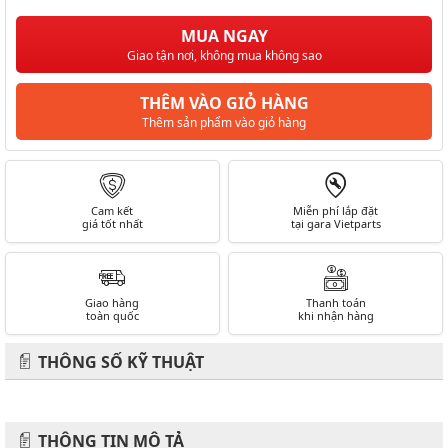
MUA NGAY
Giao tận nơi, không mua không sao
THÊM VÀO GIỎ HÀNG
Thêm sản phẩm vào giỏ hàng
Cam kết
Miễn phí lắp đặt
giá tốt nhất
tại gara Vietparts
Giao hàng
Thanh toán
toàn quốc
khi nhận hàng
THÔNG SỐ KỸ THUẬT
THÔNG TIN MÔ TẢ