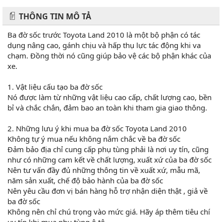
THÔNG TIN MÔ TẢ
Ba đờ sốc trước Toyota Land 2010 là một bộ phận có tác
dụng nâng cao, gánh chịu và hấp thụ lực tác động khi va
chạm. Đồng thời nó cũng giúp bảo vệ các bộ phận khác của
xe.
1. Vật liệu cấu tạo ba đờ sốc
Nó được làm từ những vật liệu cao cấp, chất lượng cao, bền
bỉ và chắc chắn, đảm bao an toàn khi tham gia giao thông.
2. Những lưu ý khi mua ba đờ sốc Toyota Land 2010
Không tự ý mua nếu không nắm chắc về ba đờ sốc
Đảm bảo địa chỉ cung cấp phụ tùng phải là nơi uy tín, cũng
như có những cam kết về chất lượng, xuất xứ của ba đờ sốc
Nên tư vấn đầy đủ những thông tin về xuất xứ, mẫu mã,
năm sản xuất, chế độ bảo hành của ba đờ sốc
Nên yêu cầu đơn vị bán hàng hỗ trợ nhận diện thật , giả về
ba đờ sốc
Không nên chỉ chú trọng vào mức giá. Hãy áp thêm tiêu chí
uy tín khi mua phụ tùng ô tô