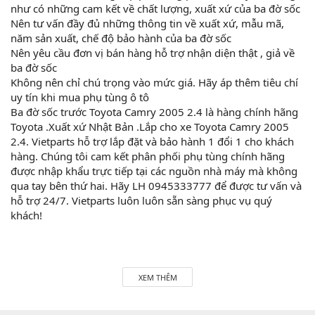
như có những cam kết về chất lượng, xuất xứ của ba đờ sốc
Nên tư vấn đầy đủ những thông tin về xuất xứ, mẫu mã,
năm sản xuất, chế độ bảo hành của ba đờ sốc
Nên yêu cầu đơn vị bán hàng hỗ trợ nhận diện thật , giả về
ba đờ sốc
Không nên chỉ chú trọng vào mức giá. Hãy áp thêm tiêu chí
uy tín khi mua phụ tùng ô tô
Ba đờ sốc trước Toyota Camry 2005 2.4 là hàng chính hãng
Toyota .Xuất xứ Nhật Bản .Lắp cho xe Toyota Camry 2005
2.4. Vietparts hỗ trợ lắp đặt và bảo hành 1 đổi 1 cho khách
hàng. Chúng tôi cam kết phân phối phụ tùng chính hãng
được nhập khẩu trực tiếp tại các nguồn nhà máy mà không
qua tay bên thứ hai. Hãy LH 0945333777 để được tư vấn và
hỗ trợ 24/7. Vietparts luôn luôn sẵn sàng phục vụ quý
khách!
Hãy đến với chúng tôi để xế yêu của bạn được chăm sóc chu
đáo nhất.
XEM THÊM
#vietparts #ascgroup #phutungotodungxuatxurochatluong