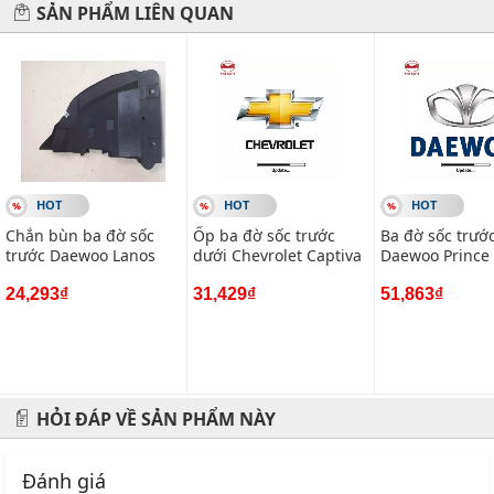
#phugiaoto #phutungoto
SẢN PHẨM LIÊN QUAN
-------------------------------------------------------
VIETPARTS - Thương hiệu 20 năm về cung cấp phụ tùng,
phụ kiện và phụ gia xe hơi.
Địa chỉ: 434 Trần Khát Chân- Hai Bà Trưng- Hà Nội
Hotline: 0945 333 777
HOT
HOT
HOT
Chắn bùn ba đờ sốc
Ốp ba đờ sốc trước
Ba đờ sốc trướ
trước Daewoo Lanos
dưới Chevrolet Captiva
Daewoo Prince
24,293₫
31,429₫
51,863₫
HỎI ĐÁP VỀ SẢN PHẨM NÀY
Đánh giá