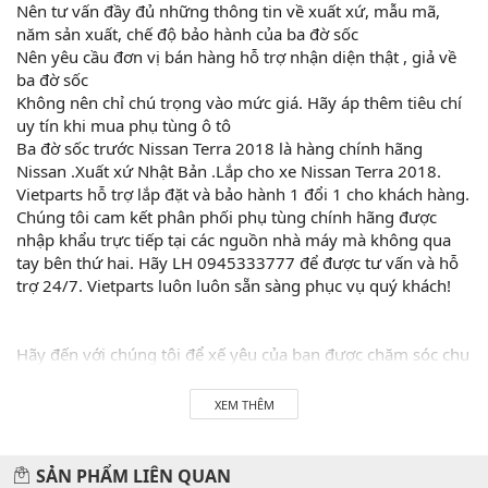
Nên tư vấn đầy đủ những thông tin về xuất xứ, mẫu mã,
năm sản xuất, chế độ bảo hành của ba đờ sốc
Nên yêu cầu đơn vị bán hàng hỗ trợ nhận diện thật , giả về
ba đờ sốc
Không nên chỉ chú trọng vào mức giá. Hãy áp thêm tiêu chí
uy tín khi mua phụ tùng ô tô
Ba đờ sốc trước Nissan Terra 2018 là hàng chính hãng
Nissan .Xuất xứ Nhật Bản .Lắp cho xe Nissan Terra 2018.
Vietparts hỗ trợ lắp đặt và bảo hành 1 đổi 1 cho khách hàng.
Chúng tôi cam kết phân phối phụ tùng chính hãng được
nhập khẩu trực tiếp tại các nguồn nhà máy mà không qua
tay bên thứ hai. Hãy LH 0945333777 để được tư vấn và hỗ
trợ 24/7. Vietparts luôn luôn sẵn sàng phục vụ quý khách!
Hãy đến với chúng tôi để xế yêu của bạn được chăm sóc chu
đáo nhất.
XEM THÊM
#vietparts #ascgroup #phutungotodungxuatxurochatluong
#phugiaoto #phutungoto
SẢN PHẨM LIÊN QUAN