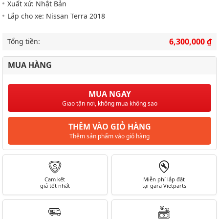
Xuất xứ: Nhật Bản
Lắp cho xe: Nissan Terra 2018
6,300,000 ₫
Tổng tiền:
MUA HÀNG
MUA NGAY
Giao tận nơi, không mua không sao
THÊM VÀO GIỎ HÀNG
Thêm sản phẩm vào giỏ hàng
Cam kết
Miễn phí lắp đặt
giá tốt nhất
tại gara Vietparts