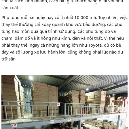
còn là cách kinh doanh, cách níu giữ khách hàng ở lại với nhà
sản xuất.
Phụ tùng mỗi xe ngày nay có ít nhất 10.000 mã. Tuy nhiên, việc
thay thế thường chỉ xoay quanh khu vực bảo dưỡng, các phụ
tùng hao mòn qua quá trình sử dụng. Các phụ tùng do va
chạm, đâm đổ và ít hỏng như kính, đèn và nội thất, vì thế nếu
phải thay thế, ngay cả những hãng lớn như Toyota, dù có bề
dày và số lượng xe lưu hành lớn, cũng không phải lúc nào dự
trữ sẵn.