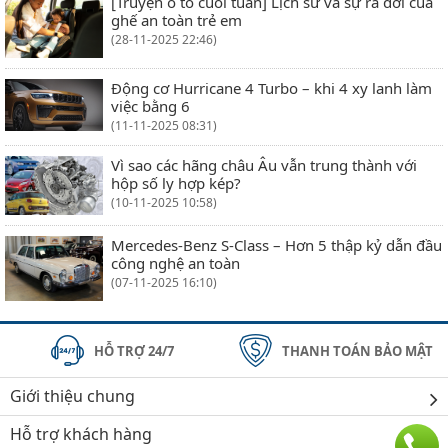
[Truyện ô tô cuối tuần] Lịch sử và sự ra đời của
ghế an toàn trẻ em
(28-11-2025 22:46)
Động cơ Hurricane 4 Turbo – khi 4 xy lanh làm
việc bằng 6
(11-11-2025 08:31)
Vì sao các hãng châu Âu vẫn trung thành với
hộp số ly hợp kép?
(10-11-2025 10:58)
Mercedes-Benz S-Class – Hơn 5 thập kỷ dẫn đầu
công nghệ an toàn
(07-11-2025 16:10)
HỖ TRỢ 24/7
THANH TOÁN BẢO MẬT
Giới thiệu chung
Hỗ trợ khách hàng