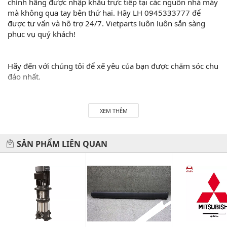
chính hãng được nhập khẩu trực tiếp tại các nguồn nhà máy
mà không qua tay bên thứ hai. Hãy LH 0945333777 để
được tư vấn và hỗ trợ 24/7. Vietparts luôn luôn sẵn sàng
phục vụ quý khách!
Hãy đến với chúng tôi để xế yêu của bạn được chăm sóc chu
đáo nhất.
#vietparts #ascgroup #phutungotodungxuatxurochatluong
#phugiaoto #phutungoto
XEM THÊM
-------------------------------------------------------
VIETPARTS - Thương hiệu 20 năm về cung cấp phụ tùng,
SẢN PHẨM LIÊN QUAN
phụ kiện và phụ gia xe hơi.
Địa chỉ: 434 Trần Khát Chân- Hai Bà Trưng- Hà Nội
Hotline: 0945 333 777