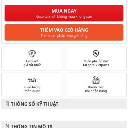
MUA NGAY
Giao tận nơi, không mua không sao
THÊM VÀO GIỎ HÀNG
Thêm sản phẩm vào giỏ hàng
Cam kết
Miễn phí lắp đặt
giá tốt nhất
tại gara Vietparts
Giao hàng
Thanh toán
toàn quốc
khi nhận hàng
THÔNG SỐ KỸ THUẬT
THÔNG TIN MÔ TẢ