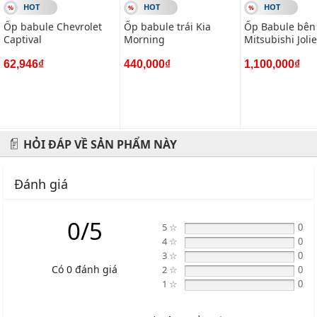
HOT
HOT
HOT
Ốp babule Chevrolet
Ốp babule trái Kia
Ốp Babule bên
Captival
Morning
Mitsubishi Jolie 2003
2005
62,946₫
440,000₫
1,100,000₫
HỎI ĐÁP VỀ SẢN PHẨM NÀY
Đánh giá
0/5
5 ☆
0
4 ☆
0
3 ☆
0
Có 0 đánh giá
2 ☆
0
1 ☆
0