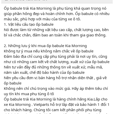
Ốp babule trái Kia Morning là phụ tùng khá quan trọng nó
giúp phần hông đẹp và hoàn chỉnh hơn. Ốp babule có nhiều
màu sắc, phù hợp với màu của từng xe ô tô.
1. Vật liệu cấu tạo ốp babule
Nó được làm từ những vật liệu cao cấp, chất lượng cao, bền
bỉ và chắc chắn, đảm bao an toàn khi tham gia giao thông.
2. Những lưu ý khi mua ốp babule Kia Morning
Không tự ý mua nếu không nắm chắc về ốp babule
Đảm bảo địa chỉ cung cấp phụ tùng phải là nơi uy tín, cũng
như có những cam kết về chất lượng, xuất xứ của ốp babule
Nên tư vấn đầy đủ những thông tin về xuất xứ, mẫu mã,
năm sản xuất, chế độ bảo hành của ốp babule
Nên yêu cầu đơn vị bán hàng hỗ trợ nhận diện thật , giả về
ốp babule
Không nên chỉ chú trọng vào mức giá. Hãy áp thêm tiêu chí
uy tín khi mua phụ tùng ô tô
Ốp babule trái Kia Morning là hàng chính hãng Kia.Lắp cho
xe Kia Morning . Vietparts hỗ trợ lắp đặt và bảo hành 1 đổi 1
cho khách hàng. Chúng tôi cam kết phân phối phụ tùng