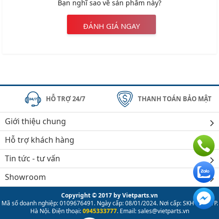
Bạn nghĩ sao về sản phẩm này?
ĐÁNH GIÁ NGAY
HỖ TRỢ 24/7
THANH TOÁN BẢO MẬT
Giới thiệu chung
Hỗ trợ khách hàng
Tin tức - tư vấn
Showroom
Copyright © 2017 by Vietparts.vn
Mã số doanh nghiệp: 0109676491. Ngày cấp: 08/01/2024. Nơi cấp: SKH & ĐT TP.
Hà Nội. Điện thoại:
0945333777
. Email: sales@vietparts.vn