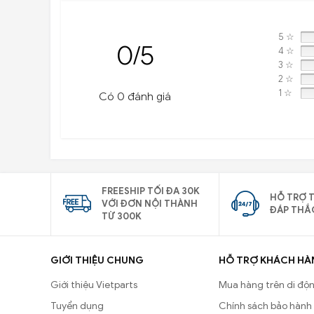
5 ☆
0/5
4 ☆
3 ☆
2 ☆
1 ☆
Có 0 đánh giá
FREESHIP TỐI ĐA 30K
HỖ TRỢ T
VỚI ĐƠN NỘI THÀNH
ĐÁP THẮ
TỪ 300K
GIỚI THIỆU CHUNG
HỖ TRỢ KHÁCH HÀ
Giới thiệu Vietparts
Mua hàng trên di độ
Tuyển dụng
Chính sách bảo hành