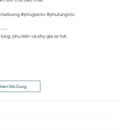
ăm sóc chu đáo nhất.
chatluong #phugiaoto #phutungoto
----
ùng, phụ kiện và phụ gia xe hơi.
hêm Nội Dung