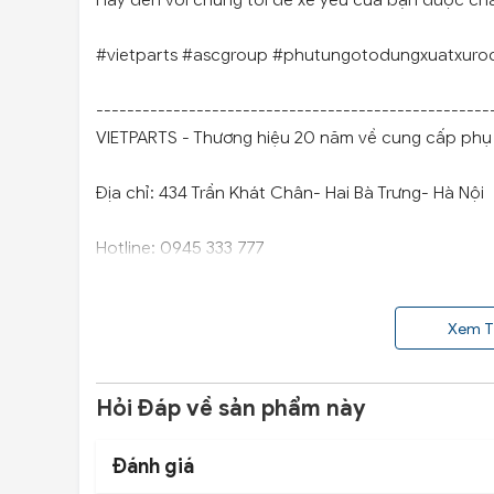
Hãy đến với chúng tôi để xế yêu của bạn được ch
#vietparts #ascgroup #phutungotodungxuatxuro
---------------------------------------------------
VIETPARTS - Thương hiệu 20 năm về cung cấp phụ t
Địa chỉ: 434 Trần Khát Chân- Hai Bà Trưng- Hà Nội
Hotline: 0945 333 777
Xem T
Hỏi Đáp về sản phẩm này
Đánh giá