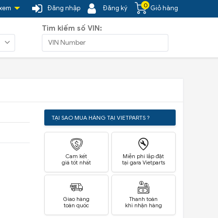
0
 xem
Đăng nhập
Đăng ký
Giỏ hàng
Tìm kiếm số VIN:
TẠI SAO MUA HÀNG TẠI VIETPARTS ?
Cam kết
Miễn phí lắp đặt
giá tốt nhất
tại gara Vietparts
Giao hàng
Thanh toán
toàn quốc
khi nhận hàng