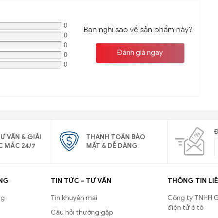
0
Bạn nghĩ sao về sản phẩm này?
0
0
Đánh giá ngay
0
0
Đ
Ư VẤN & GIẢI
THANH TOÁN BẢO
C MẮC 24/7
MẬT & DỄ DÀNG
NG
TIN TỨC - TƯ VẤN
THÔNG TIN LIÊ
ng
Tin khuyến mại
Công ty TNHH G
điện tử ô tô
Câu hỏi thường gặp