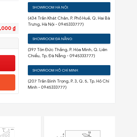
SHOWROOM HÀ NỘI:
(434 Trần Khát Chân, P. Phố Huế, Q. Hai Bà
Trưng, Hà Nội - 0945333777)
,000 ₫
SHOWROOM ĐÀ NẴNG:
(397 Tôn Đức Thắng, P. Hòa Minh, Q. Liên
Chiểu, Tp. Đà Nẵng - 0945333777)
SHOWROOM HỒ CHÍ MINH:
(207 Trần Bình Trọng, P. 3, Q. 5, Tp. Hồ Chí
Minh - 0945333777)