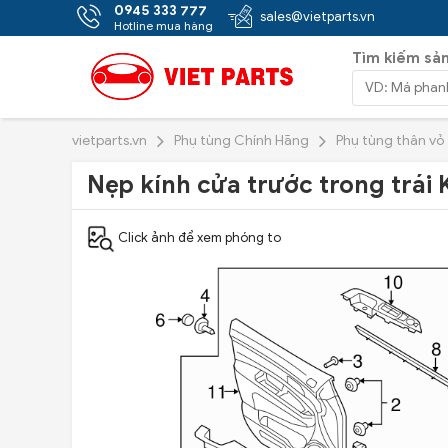
0945 333 777
sales@vietparts.vn
Hotline mua hàng
Tìm kiếm sả
vietparts.vn
Phụ tùng Chính Hãng
Phụ tùng thân vỏ
Nẹp kính cửa trước trong trái 
Click ảnh để xem phóng to