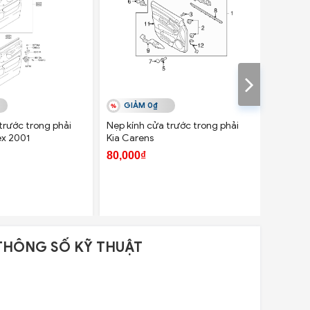
GIẢM 0₫
GIẢ
trước trong phải
Nẹp kính cửa trước trong phải
Nẹp châ
ex 2001
Kia Carens
Kia Mor
80,000₫
132,52
THÔNG SỐ KỸ THUẬT