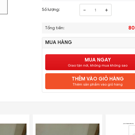
-
+
Số lượng:
80
Tổng tiền:
MUA HÀNG
MUA NGAY
Giao tận nơi, không mua không sao
THÊM VÀO GIỎ HÀNG
Thêm sản phẩm vào giỏ hàng