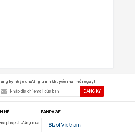
ăng ký nhận chương trình khuyến mãi mỗi ngày!
ĐĂNG KÝ
N HỆ
FANPAGE
iải pháp thương mại
Bizol Vietnam