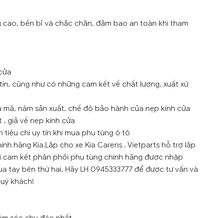
g cao, bền bỉ và chắc chắn, đảm bao an toàn khi tham
cửa
tín, cũng như có những cam kết về chất lượng, xuất xứ
u mã, năm sản xuất, chế độ bảo hành của nẹp kính cửa
 , giả về nẹp kính cửa
tiêu chí uy tín khi mua phụ tùng ô tô
ính hãng Kia.Lắp cho xe Kia Carens . Vietparts hỗ trợ lắp
ôi cam kết phân phối phụ tùng chính hãng được nhập
ua tay bên thứ hai. Hãy LH 0945333777 để được tư vấn và
quý khách!