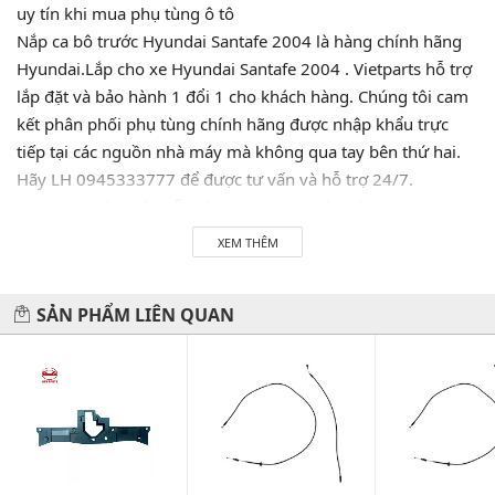
uy tín khi mua phụ tùng ô tô
Nắp ca bô trước Hyundai Santafe 2004 là hàng chính hãng
Hyundai.Lắp cho xe Hyundai Santafe 2004 . Vietparts hỗ trợ
lắp đặt và bảo hành 1 đổi 1 cho khách hàng. Chúng tôi cam
kết phân phối phụ tùng chính hãng được nhập khẩu trực
tiếp tại các nguồn nhà máy mà không qua tay bên thứ hai.
Hãy LH 0945333777 để được tư vấn và hỗ trợ 24/7.
Vietparts luôn luôn sẵn sàng phục vụ quý khách!
XEM THÊM
Hãy đến với chúng tôi để xế yêu của bạn được chăm sóc chu
SẢN PHẨM LIÊN QUAN
đáo nhất.
#vietparts #ascgroup #phutungotodungxuatxurochatluong
#phugiaoto #phutungoto
-------------------------------------------------------
VIETPARTS - Thương hiệu 20 năm về cung cấp phụ tùng,