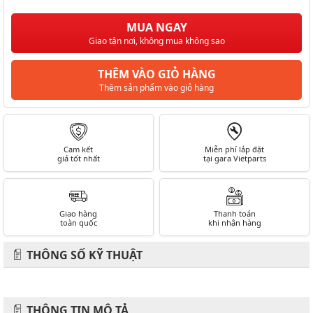
MUA NGAY
Giao tận nơi, không mua không sao
THÊM VÀO GIỎ HÀNG
Thêm sản phẩm vào giỏ hàng
Cam kết
Miễn phí lắp đặt
giá tốt nhất
tại gara Vietparts
Giao hàng
Thanh toán
toàn quốc
khi nhận hàng
THÔNG SỐ KỸ THUẬT
THÔNG TIN MÔ TẢ