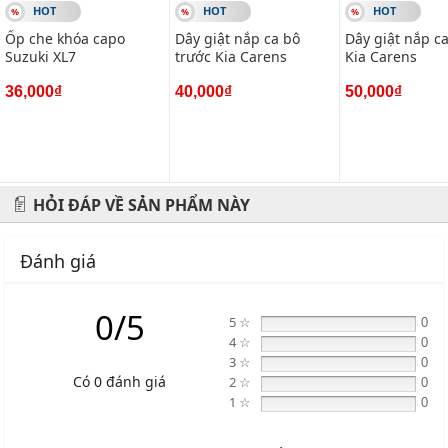
HOT
HOT
HOT
phụ kiện và phụ gia xe hơi.
Ốp che khóa capo
Dây giật nắp ca bô
Dây giật nắp c
Suzuki XL7
trước Kia Carens
Kia Carens
Địa chỉ: 434 Trần Khát Chân- Hai Bà Trưng- Hà Nội
36,000₫
40,000₫
50,000₫
Hotline: 0945 333 777
HỎI ĐÁP VỀ SẢN PHẨM NÀY
Đánh giá
0/5
5 ☆
0
4 ☆
0
3 ☆
0
Có 0 đánh giá
2 ☆
0
1 ☆
0