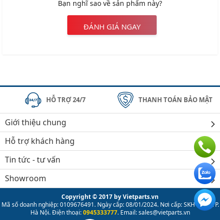
Bạn nghĩ sao về sản phẩm này?
ĐÁNH GIÁ NGAY
HỖ TRỢ 24/7
THANH TOÁN BẢO MẬT
Giới thiệu chung
Hỗ trợ khách hàng
Tin tức - tư vấn
Showroom
Copyright © 2017 by Vietparts.vn
Mã số doanh nghiệp: 0109676491. Ngày cấp: 08/01/2024. Nơi cấp: SKH & ĐT TP.
Hà Nội. Điện thoại:
0945333777
. Email: sales@vietparts.vn