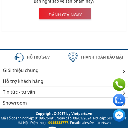
Bạn nghĩ sao về sản phẩm này?
ĐÁNH GIÁ NGAY
HỖ TRỢ 24/7
THANH TOÁN BẢO MẬT
Giới thiệu chung
Hỗ trợ khách hàng
Tin tức - tư vấn
Showroom
Copyright © 2017 by Vietparts.vn
Mã số doanh nghiệp: 0109676491. Ngày cấp: 08/01/2024. Nơi cấp: SKH & ĐT TP.
Hà Nội. Điện thoại:
0945333777
. Email: sales@vietparts.vn