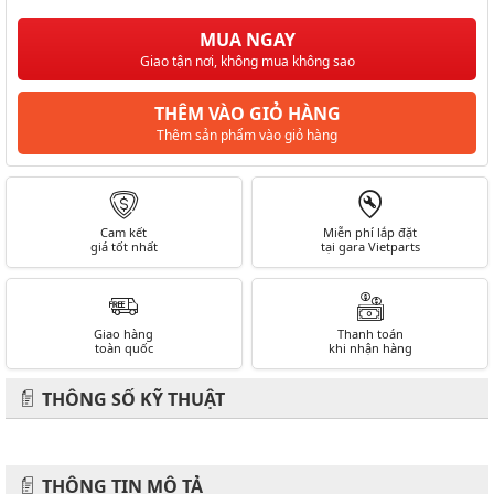
MUA NGAY
Giao tận nơi, không mua không sao
THÊM VÀO GIỎ HÀNG
Thêm sản phẩm vào giỏ hàng
Cam kết
Miễn phí lắp đặt
giá tốt nhất
tại gara Vietparts
Giao hàng
Thanh toán
toàn quốc
khi nhận hàng
THÔNG SỐ KỸ THUẬT
THÔNG TIN MÔ TẢ