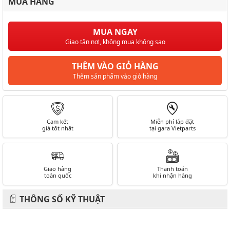
MUA HÀNG
MUA NGAY
Giao tận nơi, không mua không sao
THÊM VÀO GIỎ HÀNG
Thêm sản phẩm vào giỏ hàng
Cam kết
Miễn phí lắp đặt
giá tốt nhất
tại gara Vietparts
Giao hàng
Thanh toán
toàn quốc
khi nhận hàng
THÔNG SỐ KỸ THUẬT