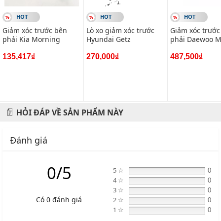
HOT
HOT
HOT
Giảm xóc trước bên
Lò xo giảm xóc trước
Giảm xóc trước
phải Kia Morning
Hyundai Getz
phải Daewoo Ma
135,417₫
270,000₫
487,500₫
HỎI ĐÁP VỀ SẢN PHẨM NÀY
Đánh giá
0/5
5 ☆
0
4 ☆
0
3 ☆
0
Có 0 đánh giá
2 ☆
0
1 ☆
0