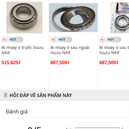
#vietparts #ascgroup #phutungotodungxuatxurochatluong
#phugiaoto #phutungoto
-------------------------------------------------------
HOT
HOT
HOT
VIETPARTS - Thương hiệu 20 năm về cung cấp phụ tùng,
Bi moay ơ trước Isuzu
Bi moay ơ sau ngoài
Bi moay ơ sau 
phụ kiện và phụ gia xe hơi.
NKR
Isuzu NKR
Isuzu NKR
Địa chỉ: 434 Trần Khát Chân- Hai Bà Trưng- Hà Nội
515,625₫
687,500₫
687,500₫
Hotline: 0945 333 777
HỎI ĐÁP VỀ SẢN PHẨM NÀY
Đánh giá