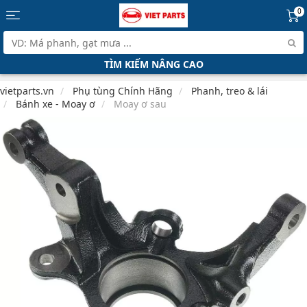
0
TÌM KIẾM NÂNG CAO
vietparts.vn
Phụ tùng Chính Hãng
Phanh, treo & lái
Bánh xe - Moay ơ
Moay ơ sau