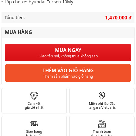
Lắp cho xe: Hyundai Tucson 10My
1,470,000 ₫
Tổng tiền:
MUA HÀNG
MUA NGAY
Giao tận nơi, không mua không sao
THÊM VÀO GIỎ HÀNG
Thêm sản phẩm vào giỏ hàng
Cam kết
Miễn phí lắp đặt
giá tốt nhất
tại gara Vietparts
Giao hàng
Thanh toán
toàn quốc
khi nhận hàng