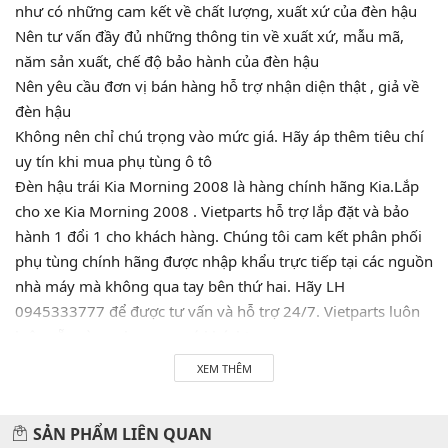
như có những cam kết về chất lượng, xuất xứ của đèn hậu
Nên tư vấn đầy đủ những thông tin về xuất xứ, mẫu mã,
năm sản xuất, chế độ bảo hành của đèn hậu
Nên yêu cầu đơn vị bán hàng hỗ trợ nhận diện thật , giả về
đèn hậu
Không nên chỉ chú trọng vào mức giá. Hãy áp thêm tiêu chí
uy tín khi mua phụ tùng ô tô
Đèn hậu trái Kia Morning 2008 là hàng chính hãng Kia.Lắp
cho xe Kia Morning 2008 . Vietparts hỗ trợ lắp đặt và bảo
hành 1 đổi 1 cho khách hàng. Chúng tôi cam kết phân phối
phụ tùng chính hãng được nhập khẩu trực tiếp tại các nguồn
nhà máy mà không qua tay bên thứ hai. Hãy LH
0945333777 để được tư vấn và hỗ trợ 24/7. Vietparts luôn
luôn sẵn sàng phục vụ quý khách!
XEM THÊM
Hãy đến với chúng tôi để xế yêu của bạn được chăm sóc chu
SẢN PHẨM LIÊN QUAN
đáo nhất.