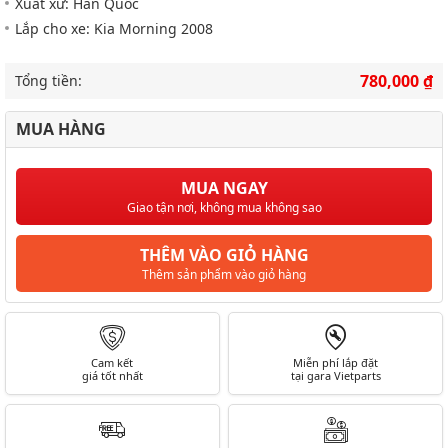
Xuất xứ: Hàn Quốc
Lắp cho xe: Kia Morning 2008
780,000 ₫
Tổng tiền:
MUA HÀNG
MUA NGAY
Giao tận nơi, không mua không sao
THÊM VÀO GIỎ HÀNG
Thêm sản phẩm vào giỏ hàng
Cam kết
Miễn phí lắp đặt
giá tốt nhất
tại gara Vietparts