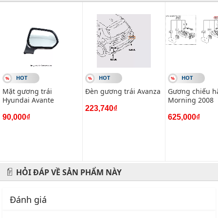
#vietparts #ascgroup #phutungotodungxuatxurochatluong
#phugiaoto #phutungoto
-------------------------------------------------------
VIETPARTS - Thương hiệu 20 năm về cung cấp phụ tùng,
HOT
HOT
HOT
phụ kiện và phụ gia xe hơi.
Mặt gương trái
Đèn gương trái Avanza
Gương chiếu h
Hyundai Avante
Morning 2008
Địa chỉ: 434 Trần Khát Chân- Hai Bà Trưng- Hà Nội
223,740₫
90,000₫
625,000₫
Hotline: 0945 333 777
HỎI ĐÁP VỀ SẢN PHẨM NÀY
Đánh giá