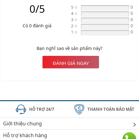
0/5
5 ☆
0
4 ☆
0
3 ☆
0
Có 0 đánh giá
2 ☆
0
1 ☆
0
Bạn nghĩ sao về sản phẩm này?
ĐÁNH GIÁ NGAY
HỖ TRỢ 24/7
THANH TOÁN BẢO MẬT
Giới thiệu chung
Hỗ trợ khách hàng