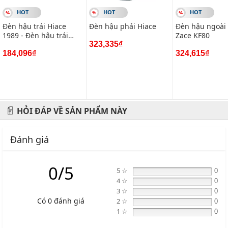
HOT
HOT
HOT
Đèn hậu trái Hiace
Đèn hậu phải Hiace
Đèn hậu ngoài
1989 - Đèn hậu trái
Zace KF80
Hiace 2006
323,335₫
184,096₫
324,615₫
HỎI ĐÁP VỀ SẢN PHẨM NÀY
Đánh giá
0/5
5 ☆
0
4 ☆
0
3 ☆
0
Có 0 đánh giá
2 ☆
0
1 ☆
0