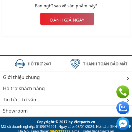
Bạn nghĩ sao về sản phẩm này?
ĐÁNH GIÁ NGAY
HỖ TRỢ 24/7
THANH TOÁN BẢO MẬT
Giới thiệu chung
Hỗ trợ khách hàng
Tin tức - tư vấn
Showroom
Copyright © 2017 by Vietparts.vn
Mã số doanh nghiệp: 0109676491. Ngày cấp: 08/01/2024. Nơi cấp: SKH & ĐT TP.
Hà Nội. Điện thoại:
0945333777
. Email: sales@vietparts.vn