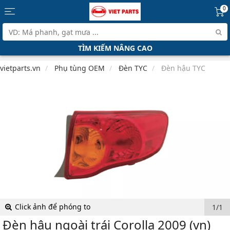
0
TÌM KIẾM NÂNG CAO
vietparts.vn
Phụ tùng OEM
Đèn TYC
Đèn hậu TYC
Click ảnh để phóng to
1/1
Đèn hậu ngoài trái Corolla 2009 (vn)