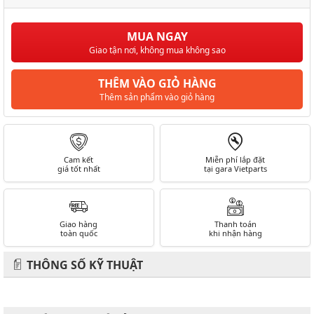
MUA NGAY
Giao tận nơi, không mua không sao
THÊM VÀO GIỎ HÀNG
Thêm sản phẩm vào giỏ hàng
Cam kết
Miễn phí lắp đặt
giá tốt nhất
tại gara Vietparts
Giao hàng
Thanh toán
toàn quốc
khi nhận hàng
THÔNG SỐ KỸ THUẬT