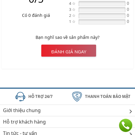
4 ☆
Địa chỉ: 434 Trần Khát Chân- Hai Bà Trưng- Hà Nội
0
3 ☆
0
Có 0 đánh giá
2 ☆
0
Hotline: 0945 333 777
1 ☆
0
Bạn nghĩ sao về sản phẩm này?
ĐÁNH GIÁ NGAY
HỖ TRỢ 24/7
THANH TOÁN BẢO MẬT
Giới thiệu chung
Hỗ trợ khách hàng
Tin tức - tư vấn