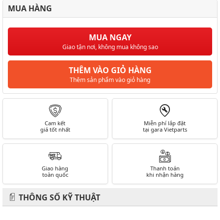
MUA HÀNG
MUA NGAY
Giao tận nơi, không mua không sao
THÊM VÀO GIỎ HÀNG
Thêm sản phẩm vào giỏ hàng
Cam kết
Miễn phí lắp đặt
giá tốt nhất
tại gara Vietparts
Giao hàng
Thanh toán
toàn quốc
khi nhận hàng
THÔNG SỐ KỸ THUẬT