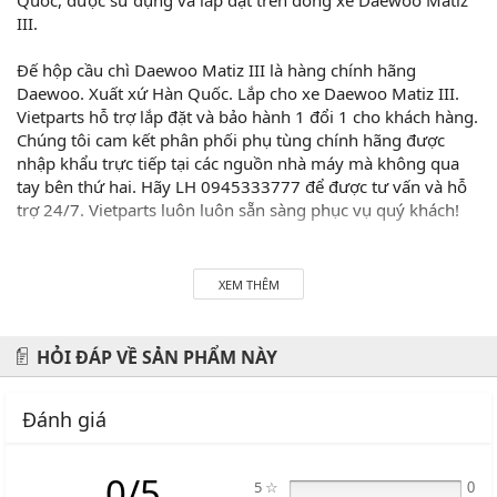
III.
Đế hộp cầu chì Daewoo Matiz III là hàng chính hãng
Daewoo. Xuất xứ Hàn Quốc. Lắp cho xe Daewoo Matiz III.
Vietparts hỗ trợ lắp đặt và bảo hành 1 đổi 1 cho khách hàng.
Chúng tôi cam kết phân phối phụ tùng chính hãng được
nhập khẩu trực tiếp tại các nguồn nhà máy mà không qua
tay bên thứ hai. Hãy LH 0945333777 để được tư vấn và hỗ
trợ 24/7. Vietparts luôn luôn sẵn sàng phục vụ quý khách!
Hãy đến với chúng tôi để xế yêu của bạn được chăm sóc chu
đáo nhất.
XEM THÊM
#vietparts #ascgroup #phutungotodungxuatxurochatluong
#phugiaoto #phutungoto
HỎI ĐÁP VỀ SẢN PHẨM NÀY
-------------------------------------------------------
Đánh giá
VIETPARTS - Thương hiệu 20 năm về cung cấp phụ tùng,
phụ kiện và phụ gia xe hơi.
0/5
5 ☆
0