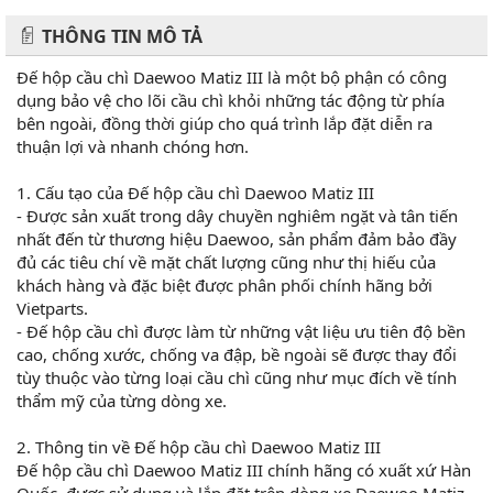
THÔNG TIN MÔ TẢ
Đế hộp cầu chì Daewoo Matiz III là một bộ phận có công
dụng bảo vệ cho lõi cầu chì khỏi những tác động từ phía
bên ngoài, đồng thời giúp cho quá trình lắp đặt diễn ra
thuận lợi và nhanh chóng hơn.
1. Cấu tạo của Đế hộp cầu chì Daewoo Matiz III
- Được sản xuất trong dây chuyền nghiêm ngặt và tân tiến
nhất đến từ thương hiệu Daewoo, sản phẩm đảm bảo đầy
đủ các tiêu chí về mặt chất lượng cũng như thị hiếu của
khách hàng và đặc biệt được phân phối chính hãng bởi
Vietparts.
- Đế hộp cầu chì được làm từ những vật liệu ưu tiên độ bền
cao, chống xước, chống va đập, bề ngoài sẽ được thay đổi
tùy thuộc vào từng loại cầu chì cũng như mục đích về tính
thẩm mỹ của từng dòng xe.
2. Thông tin về Đế hộp cầu chì Daewoo Matiz III
Đế hộp cầu chì Daewoo Matiz III chính hãng có xuất xứ Hàn
Quốc, được sử dụng và lắp đặt trên dòng xe Daewoo Matiz