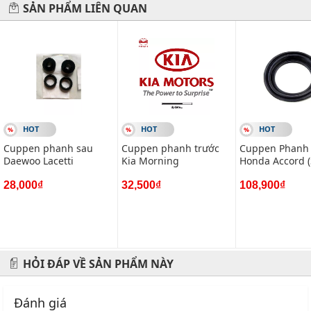
#vietparts #ascgroup #phutungotodungxuatxurochatluong
SẢN PHẨM LIÊN QUAN
#phugiaoto #phutungoto
-------------------------------------------------------
VIETPARTS - Thương hiệu 20 năm về cung cấp phụ tùng,
phụ kiện và phụ gia xe hơi.
Địa chỉ: 434 Trần Khát Chân- Hai Bà Trưng- Hà Nội
HOT
HOT
HOT
Cuppen phanh sau
Cuppen phanh trước
Cuppen Phanh 
Hotline: 0945 333 777
Daewoo Lacetti
Kia Morning
Honda Accord (
28,000₫
32,500₫
108,900₫
HỎI ĐÁP VỀ SẢN PHẨM NÀY
Đánh giá