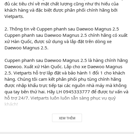
đủ các tiêu chí về mặt chất lượng cũng như thị hiếu của
khách hàng và đặc biệt được phân phối chính hãng bởi
Vietparts.
2. Thông tin về Cuppen phanh sau Daewoo Magnus 2.5
Cuppen phanh sau Daewoo Magnus 2.5 chính hãng có xuất
xứ Hàn Quốc, được sử dụng và lắp đặt trên dòng xe
Daewoo Magnus 2.5.
Cuppen phanh sau Daewoo Magnus 2.5 là hàng chính hãng
Daewoo. Xuất xứ Hàn Quốc. Lắp cho xe Daewoo Magnus
2.5. Vietparts hỗ trợ lắp đặt và bảo hành 1 đổi 1 cho khách
hàng. Chúng tôi cam kết phân phối phụ tùng chính hãng
được nhập khẩu trực tiếp tại các nguồn nhà máy mà không
qua tay bên thứ hai. Hãy LH 0945333777 để được tư vấn và
hỗ trợ 24/7. Vietparts luôn luôn sẵn sàng phục vụ quý
khách!
Hãy đến với chúng tôi để xế yêu của bạn được chăm sóc chu
XEM THÊM
đáo nhất.