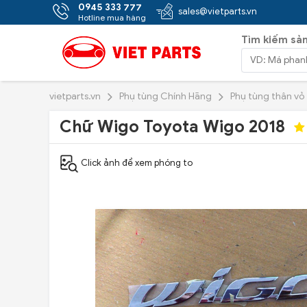
0945 333 777
sales@vietparts.vn
Hotline mua hàng
Tìm kiếm sả
vietparts.vn
Phụ tùng Chính Hãng
Phụ tùng thân vỏ
Chữ Wigo Toyota Wigo 2018
Click ảnh để xem phóng to