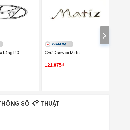
GIẢM 0₫
GIẢ
a Lăng I20
Chữ Daewoo Matiz
Chữ Acc
CB-CD
121,875₫
137,50
THÔNG SỐ KỸ THUẬT