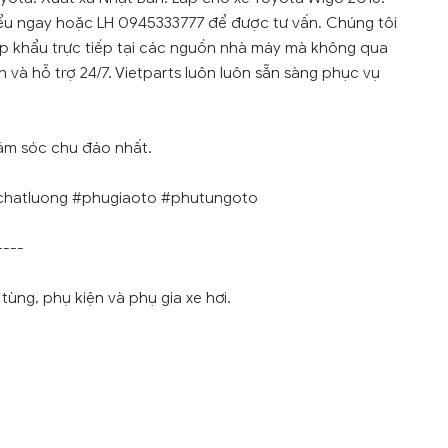
 hiểu ngay hoặc LH 0945333777 để được tư vấn. Chúng tôi
p khẩu trực tiếp tại các nguồn nhà máy mà không qua
 và hỗ trợ 24/7. Vietparts luôn luôn sẵn sàng phục vụ
ăm sóc chu đáo nhất.
chatluong #phugiaoto #phutungoto
----
ùng, phụ kiện và phụ gia xe hơi.