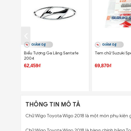
GIẢM 0₫
GIẢM 0₫
Biểu Tượng Ga Lăng Santafe
Tem chữ Suzuki Sp
2004
62,459₫
69,870₫
THÔNG TIN MÔ TẢ
Chữ Wigo Toyota Wigo 2018 là một món phụ kiện g
Chữ Wigo Toyota Wigo 2018 là hàng chính hãng To