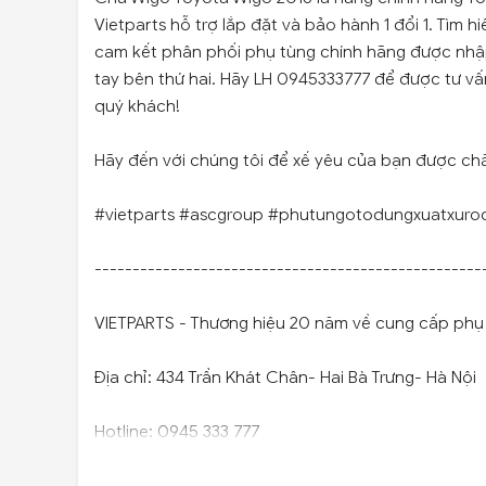
Vietparts hỗ trợ lắp đặt và bảo hành 1 đổi 1. Tìm
cam kết phân phối phụ tùng chính hãng được nhậ
tay bên thứ hai. Hãy LH 0945333777 để được tư vấn
quý khách!
Hãy đến với chúng tôi để xế yêu của bạn được ch
#vietparts #ascgroup #phutungotodungxuatxuro
---------------------------------------------------
VIETPARTS - Thương hiệu 20 năm về cung cấp phụ t
Địa chỉ: 434 Trần Khát Chân- Hai Bà Trưng- Hà Nội
Hotline: 0945 333 777