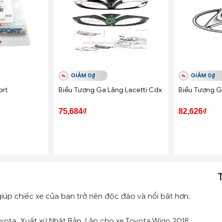
GIẢM 0₫
GIẢM 0₫
ort
Biểu Tượng Ga Lăng Lacetti Cdx
Biểu Tượng G
75,684₫
82,626₫
iúp chiếc xe của bạn trở nên độc đáo và nổi bật hơn.
yota. Xuất xứ Nhật Bản. Lắp cho xe Toyota Wigo 2018.