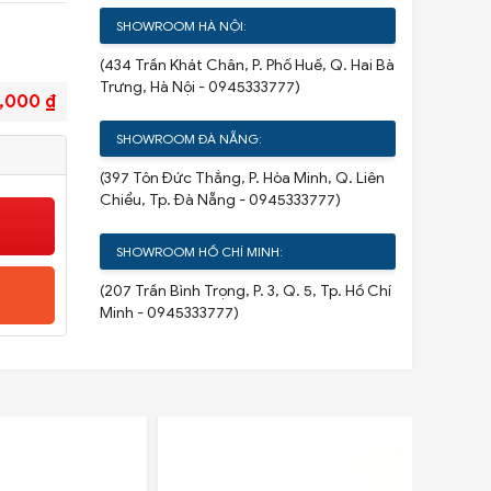
SHOWROOM HÀ NỘI:
(434 Trần Khát Chân, P. Phố Huế, Q. Hai Bà
Trưng, Hà Nội - 0945333777)
,000 ₫
SHOWROOM ĐÀ NẴNG:
(397 Tôn Đức Thắng, P. Hòa Minh, Q. Liên
Chiểu, Tp. Đà Nẵng - 0945333777)
SHOWROOM HỒ CHÍ MINH:
(207 Trần Bình Trọng, P. 3, Q. 5, Tp. Hồ Chí
Minh - 0945333777)