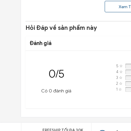
Xem T
Hỏi Đáp về sản phẩm này
Đánh giá
5 ☆
0/5
4 ☆
3 ☆
2 ☆
1 ☆
Có 0 đánh giá
FREESHIP TỐI ĐA 30K