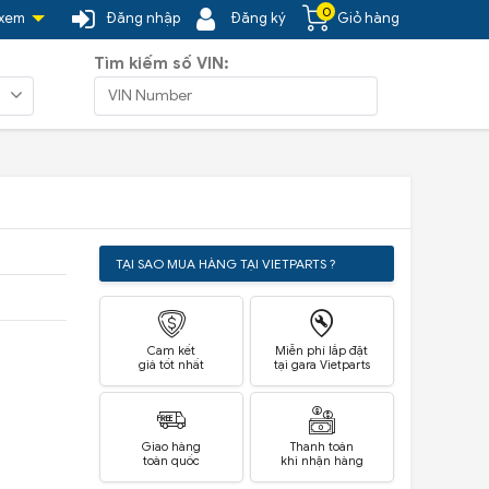
0
 xem
Đăng nhập
Đăng ký
Giỏ hàng
Tìm kiếm số VIN:
TẠI SAO MUA HÀNG TẠI VIETPARTS ?
Cam kết
Miễn phí lắp đặt
giá tốt nhất
tại gara Vietparts
Giao hàng
Thanh toán
toàn quốc
khi nhận hàng