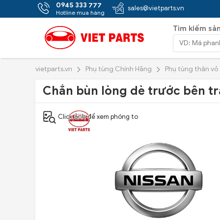
0945 333 777
sales@vietparts.vn
Hotline mua hàng
Tìm kiếm sả
vietparts.vn
Phụ tùng Chính Hãng
Phụ tùng thân vỏ
Chắn bùn lòng dè trước bên trá
Click ảnh để xem phóng to