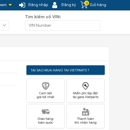
0
 xem
Đăng nhập
Đăng ký
Giỏ hàng
Tìm kiếm số VIN:
TẠI SAO MUA HÀNG TẠI VIETPARTS ?
Cam kết
Miễn phí lắp đặt
giá tốt nhất
tại gara Vietparts
Giao hàng
Thanh toán
toàn quốc
khi nhận hàng