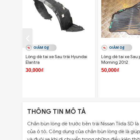
GIẢM 0₫
GIẢM 0₫
Lòng dè tai xe Sau trái Hyundai
Lòng dè tai xe Sau 
Elantra
Morning 2012
30,000₫
50,000₫
THÔNG TIN MÔ TẢ
Chắn bùn lòng dè trước bên trái Nissan Tiida SD l
của ô tô. Công dụng của chắn bùn lòng dè là giúp 
và đuôi xe khi di chuyển trong những điều kiện thời