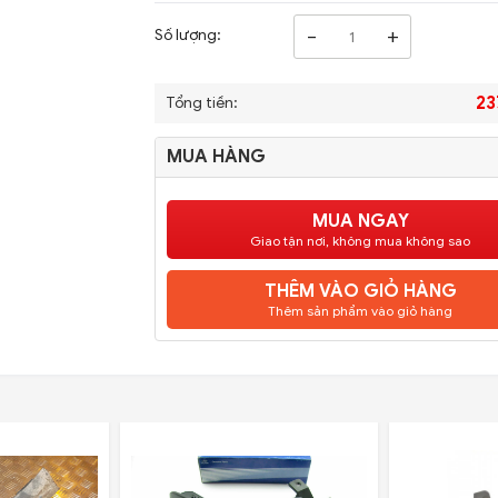
-
+
Số lượng:
23
Tổng tiền:
MUA HÀNG
MUA NGAY
Giao tận nơi, không mua không sao
THÊM VÀO GIỎ HÀNG
Thêm sản phẩm vào giỏ hàng