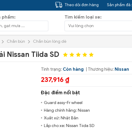
Theo dõi đơn hàng
Sản phẩm đã
n phẩm:
Tìm kiếm loại xe:
Chắn bùn
Chắn bùn lòng dè
i Nissan Tiida SD
Tình trạng:
Còn hàng
| Thương hiệu:
Nissan
237,916 ₫
Đặc điểm nổi bật
Guard assy-Fr wheel
Hàng chính hãng: Nissan
Xuất xứ: Nhật Bản
Lắp cho xe: Nissan Tiida SD