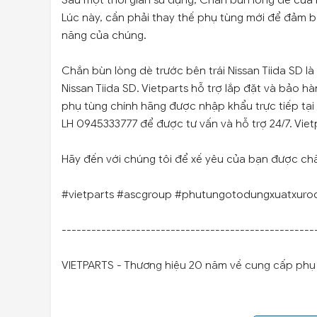
Sau một thời gian sử dụng, Chắn bùn lòng dè của 
Lúc này, cần phải thay thế phụ tùng mới để đảm 
năng của chúng.
Chắn bùn lòng dè trước bên trái Nissan Tiida SD l
Nissan Tiida SD. Vietparts hỗ trợ lắp đặt và bảo 
phụ tùng chính hãng được nhập khẩu trực tiếp tạ
LH 0945333777 để được tư vấn và hỗ trợ 24/7. Viet
Hãy đến với chúng tôi để xế yêu của bạn được ch
#vietparts #ascgroup #phutungotodungxuatxuro
---------------------------------------------------
VIETPARTS - Thương hiệu 20 năm về cung cấp phụ t
Địa chỉ: 434 Trần Khát Chân- Hai Bà Trưng- Hà Nội