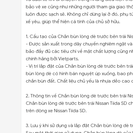
bảo vệ xe cũng như những người tham gia giao thô
luôn được sạch sẽ. Không chỉ dừng lại ở đó, phụ 
xế yêu, giúp thể hiện cá tính của chủ sở hữu.
1. Cấu tạo của Chắn bùn lòng dè trước bên trái Ni
- Được sản xuất trong dây chuyền nghiêm ngặt và 
bảo đầy đủ các tiêu chí về mặt chất lượng cũng n
chính hãng bởi Vietparts.
- Vị trí lắp đặt của Chắn bùn lòng dè trước bên tr
bùn lòng dè có hình bán nguyệt úp xuống, bao p
chắn bùn đất. Chất liệu chủ yếu là nhựa dẻo cao 
2. Thông tin về Chắn bùn lòng dè trước bên trái Ni
Chắn bùn lòng dè trước bên trái Nissan Tiida SD c
trên dòng xe Nissan Tiida SD.
3. Lưu ý khi sử dụng và lắp đặt Chắn bùn lòng dè tr