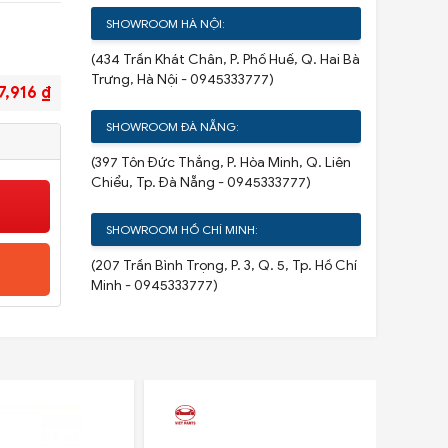
SHOWROOM HÀ NỘI:
(434 Trần Khát Chân, P. Phố Huế, Q. Hai Bà
Trưng, Hà Nội - 0945333777)
7,916 ₫
SHOWROOM ĐÀ NẴNG:
(397 Tôn Đức Thắng, P. Hòa Minh, Q. Liên
Chiểu, Tp. Đà Nẵng - 0945333777)
SHOWROOM HỒ CHÍ MINH:
(207 Trần Bình Trọng, P. 3, Q. 5, Tp. Hồ Chí
Minh - 0945333777)