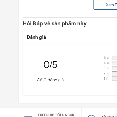
Xem T
Hotline: 0945 333 777
Hỏi Đáp về sản phẩm này
Đánh giá
5 ☆
0/5
4 ☆
3 ☆
2 ☆
1 ☆
Có 0 đánh giá
FREESHIP TỐI ĐA 30K