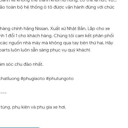
bánh xe không thể tránh khỏi hư hỏng, có thể là nứt, vỡ…
bảo toàn bộ hệ thống ô tô được vận hành đúng với chức
à hàng chính hãng Nissan. Xuất xứ Nhật Bản. Lắp cho xe
hành 1 đổi 1 cho khách hàng. Chúng tôi cam kết phân phối
i các nguồn nhà máy mà không qua tay bên thứ hai. Hãy
parts luôn luôn sẵn sàng phục vụ quý khách!
ăm sóc chu đáo nhất.
chatluong #phugiaoto #phutungoto
----
ùng, phụ kiện và phụ gia xe hơi.