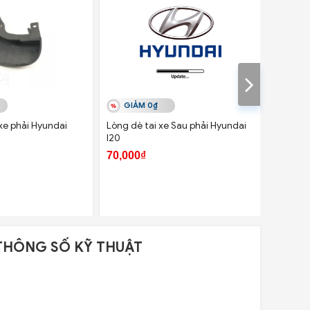
GIẢM 0₫
GIẢ
xe phải Hyundai
Lòng dè tai xe Sau phải Hyundai
Lòng dè 
I20
2010
70,000₫
100,00
THÔNG SỐ KỸ THUẬT