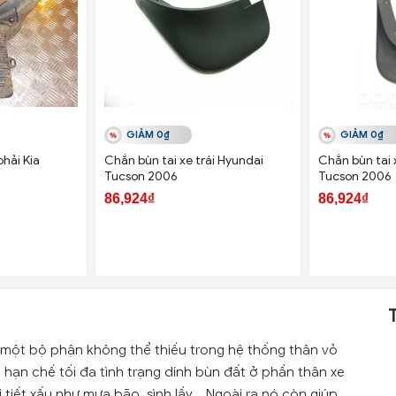
GIẢM 0₫
GIẢM 0₫
phải Kia
Chắn bùn tai xe trái Hyundai
Chắn bùn tai 
Tucson 2006
Tucson 2006
86,924₫
86,924₫
à một bộ phận không thể thiếu trong hệ thống thân vỏ
hạn chế tối đa tình trạng dính bùn đất ở phần thân xe
 tiết xấu như mưa bão, sình lầy... Ngoài ra nó còn giúp