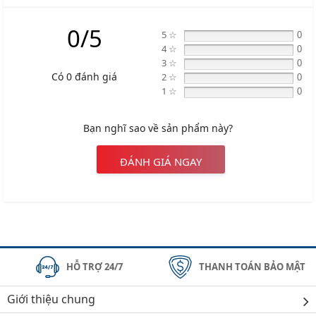
Địa chỉ: 434 Trần Khát Chân- Hai Bà Trưng- Hà Nội
0/5
5 ☆
0
Hotline: 0945 333 777
4 ☆
0
3 ☆
0
Có 0 đánh giá
2 ☆
0
1 ☆
0
Bạn nghĩ sao về sản phẩm này?
ĐÁNH GIÁ NGAY
HỖ TRỢ 24/7
THANH TOÁN BẢO MẬT
Giới thiệu chung