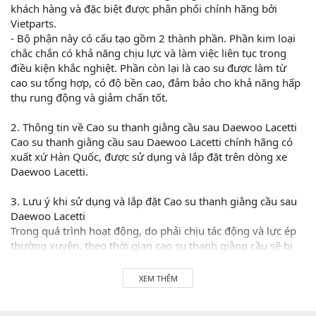
khách hàng và đặc biệt được phân phối chính hãng bởi
Vietparts.
- Bộ phận này có cấu tạo gồm 2 thành phần. Phần kim loại
chắc chắn có khả năng chịu lực và làm việc liên tục trong
điều kiện khắc nghiệt. Phần còn lại là cao su được làm từ
cao su tổng hợp, có độ bền cao, đảm bảo cho khả năng hấp
thụ rung động và giảm chấn tốt.
2. Thông tin về Cao su thanh giằng cầu sau Daewoo Lacetti
Cao su thanh giằng cầu sau Daewoo Lacetti chính hãng có
xuất xứ Hàn Quốc, được sử dụng và lắp đặt trên dòng xe
Daewoo Lacetti.
3. Lưu ý khi sử dụng và lắp đặt Cao su thanh giằng cầu sau
Daewoo Lacetti
Trong quá trình hoạt động, do phải chịu tác động và lực ép
thường xuyên, theo thời gian cao su thanh giằng cầu sẽ bị
xẹp và mài mòn, dẫn đến làm giảm tác dụng giảm chấn. Khi
di chuyển, nếu bạn cảm thấy xe bị rung lắc hơn bình
XEM THÊM
thường, không còn êm ái như ban đầu thì đây chính là dấu
hiệu cho biết bạn nên kiểm tra bộ phận này để có thể thay