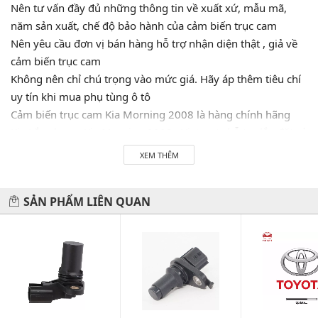
Nên tư vấn đầy đủ những thông tin về xuất xứ, mẫu mã,
năm sản xuất, chế độ bảo hành của cảm biến trục cam
Nên yêu cầu đơn vị bán hàng hỗ trợ nhận diện thật , giả về
cảm biến trục cam
Không nên chỉ chú trọng vào mức giá. Hãy áp thêm tiêu chí
uy tín khi mua phụ tùng ô tô
Cảm biến trục cam Kia Morning 2008 là hàng chính hãng
Kia.Lắp cho xe Kia Morning 2008 . Vietparts hỗ trợ lắp đặt và
bảo hành 1 đổi 1 cho khách hàng. Chúng tôi cam kết phân
XEM THÊM
phối phụ tùng chính hãng được nhập khẩu trực tiếp tại các
nguồn nhà máy mà không qua tay bên thứ hai. Hãy LH
SẢN PHẨM LIÊN QUAN
0945333777 để được tư vấn và hỗ trợ 24/7. Vietparts luôn
luôn sẵn sàng phục vụ quý khách!
Hãy đến với chúng tôi để xế yêu của bạn được chăm sóc chu
đáo nhất.