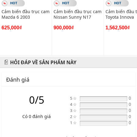
HOT
HOT
HOT
#vietparts #ascgroup #phutungotodungxuatxurochatluong
Cảm biến đầu trục cam
Cảm biến đầu trục cam
Cảm biến đầu 
#phugiaoto #phutungoto
Mazda 6 2003
Nissan Sunny N17
Toyota Innova
-------------------------------------------------------
625,000₫
900,000₫
1,562,500₫
VIETPARTS - Thương hiệu 20 năm về cung cấp phụ tùng,
phụ kiện và phụ gia xe hơi.
Địa chỉ: 434 Trần Khát Chân- Hai Bà Trưng- Hà Nội
HỎI ĐÁP VỀ SẢN PHẨM NÀY
Hotline: 0945 333 777
Đánh giá
0/5
5 ☆
0
4 ☆
0
3 ☆
0
Có 0 đánh giá
2 ☆
0
1 ☆
0