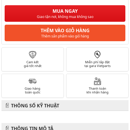
MUA NGAY
Giao tận nơi, không mua không sao
THÊM VÀO GIỎ HÀNG
Thêm sản phẩm vào giỏ hàng
Cam kết
Miễn phí lắp đặt
giá tốt nhất
tại gara Vietparts
Giao hàng
Thanh toán
toàn quốc
khi nhận hàng
THÔNG SỐ KỸ THUẬT
THÔNG TIN MÔ TẢ