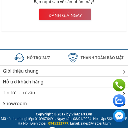
Bạn nghĩ sao về sản phẩm này?
ĐÁNH GIÁ NGAY
HỖ TRỢ 24/7
THANH TOÁN BẢO MẬT
Giới thiệu chung
Hỗ trợ khách hàng
Tin tức - tư vấn
Showroom
Copyright © 2017 by Vietparts.vn
Mã số doanh nghiệp: 0109676491. Ngày cấp: 08/01/2024. Nơi cấp: SKH & ĐT TP.
Hà Nội. Điện thoại:
0945333777
. Email: sales@vietparts.vn