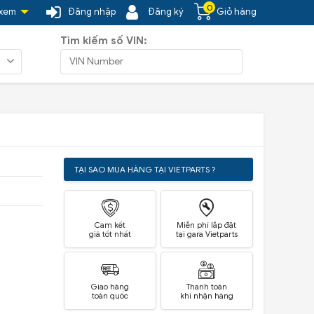
0
 xem
Đăng nhập
Đăng ký
Giỏ hàng
Tìm kiếm số VIN:
TẠI SAO MUA HÀNG TẠI VIETPARTS ?
Cam kết
Miễn phí lắp đặt
giá tốt nhất
tại gara Vietparts
Giao hàng
Thanh toán
toàn quốc
khi nhận hàng