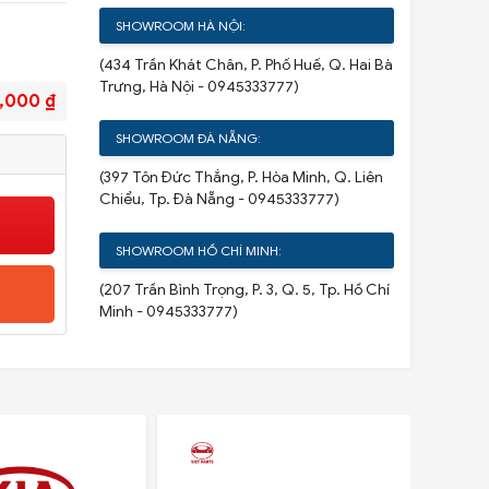
SHOWROOM HÀ NỘI:
(434 Trần Khát Chân, P. Phố Huế, Q. Hai Bà
Trưng, Hà Nội - 0945333777)
,000 ₫
SHOWROOM ĐÀ NẴNG:
(397 Tôn Đức Thắng, P. Hòa Minh, Q. Liên
Chiểu, Tp. Đà Nẵng - 0945333777)
SHOWROOM HỒ CHÍ MINH:
(207 Trần Bình Trọng, P. 3, Q. 5, Tp. Hồ Chí
Minh - 0945333777)