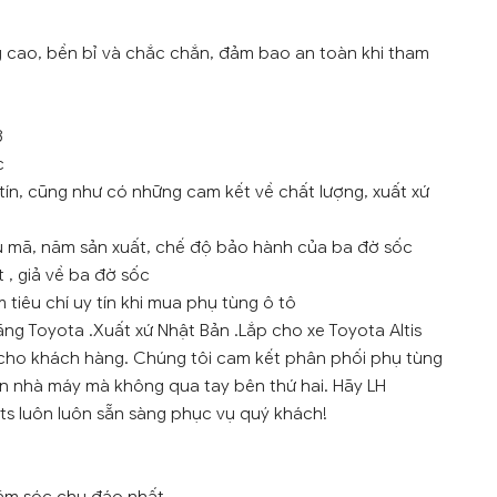
g cao, bền bỉ và chắc chắn, đảm bao an toàn khi tham
3
c
tín, cũng như có những cam kết về chất lượng, xuất xứ
ẫu mã, năm sản xuất, chế độ bảo hành của ba đờ sốc
 , giả về ba đờ sốc
tiêu chí uy tín khi mua phụ tùng ô tô
ãng Toyota .Xuất xứ Nhật Bản .Lắp cho xe Toyota Altis
 1 cho khách hàng. Chúng tôi cam kết phân phối phụ tùng
ồn nhà máy mà không qua tay bên thứ hai. Hãy LH
rts luôn luôn sẵn sàng phục vụ quý khách!