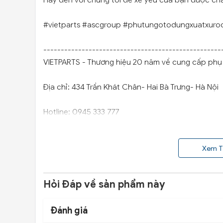
Hãy đến với chúng tôi để xế yêu của bạn được ch
#vietparts #ascgroup #phutungotodungxuatxuro
---------------------------------------------------
VIETPARTS - Thương hiệu 20 năm về cung cấp phụ t
Địa chỉ: 434 Trần Khát Chân- Hai Bà Trưng- Hà Nội
Hotline: 0945 333 777
Xem T
Hỏi Đáp về sản phẩm này
Đánh giá