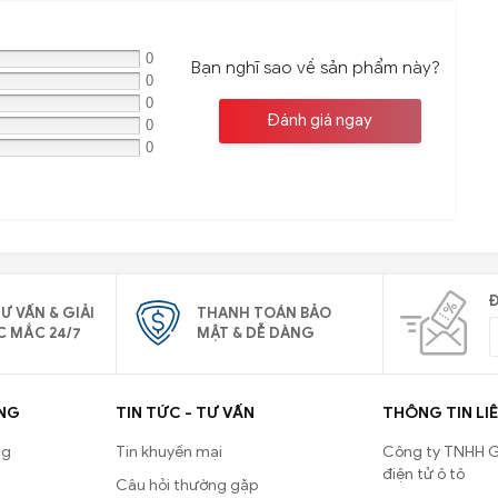
0
Bạn nghĩ sao về sản phẩm này?
0
0
Đánh giá ngay
0
0
Đ
Ư VẤN & GIẢI
THANH TOÁN BẢO
C MẮC 24/7
MẬT & DỄ DÀNG
NG
TIN TỨC - TƯ VẤN
THÔNG TIN LIÊ
ng
Tin khuyến mại
Công ty TNHH G
điện tử ô tô
Câu hỏi thường gặp