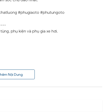
ăm sóc chu đáo nhất.
chatluong #phugiaoto #phutungoto
----
ùng, phụ kiện và phụ gia xe hơi.
hêm Nội Dung