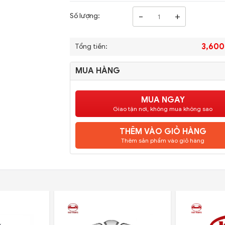
-
+
Số lượng:
3,600
Tổng tiền:
MUA HÀNG
MUA NGAY
Giao tận nơi, không mua không sao
THÊM VÀO GIỎ HÀNG
Thêm sản phẩm vào giỏ hàng