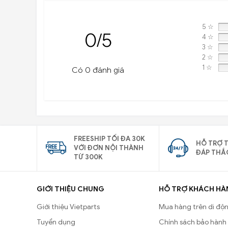
5 ☆
0/5
4 ☆
3 ☆
2 ☆
1 ☆
Có 0 đánh giá
FREESHIP TỐI ĐA 30K
HỖ TRỢ T
VỚI ĐƠN NỘI THÀNH
ĐÁP THẮ
TỪ 300K
GIỚI THIỆU CHUNG
HỖ TRỢ KHÁCH HÀ
Giới thiệu Vietparts
Mua hàng trên di độ
Tuyển dụng
Chính sách bảo hành