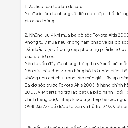
1. Vật liệu cấu tạo ba đờ sốc
Nó được làm từ những vật liệu cao cấp, chất lượn
gia giao thông.
2. Những lưu ý khi mua ba đờ sốc Toyota Altis 200
Không tự ý mua nếu không nắm chắc về ba đờ số
Đảm bảo địa chỉ cung cấp phụ tùng phải là nơi uy 
của ba đờ sốc
Nên tư vấn đầy đủ những thông tin về xuất xứ, m
Nên yêu cầu đơn vị bán hàng hỗ trợ nhận diện thật
Không nên chỉ chú trọng vào mức giá. Hãy áp thêm 
Ba đờ sốc trước Toyota Altis 2003 là hàng chính h
2003. Vietparts hỗ trợ lắp đặt và bảo hành 1 đổi
chính hãng được nhập khẩu trực tiếp tại các ngu
0945333777 để được tư vấn và hỗ trợ 24/7. Vietpa