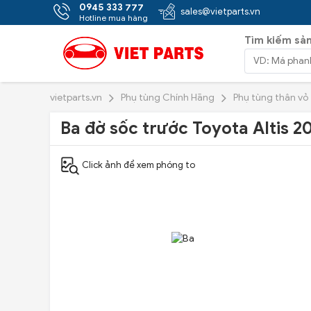
0945 333 777
sales@vietparts.vn
Hotline mua hàng
Tìm kiếm sả
vietparts.vn
Phụ tùng Chính Hãng
Phụ tùng thân vỏ
Ba đờ sốc trước Toyota Altis 2
Click ảnh để xem phóng to