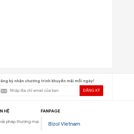
ăng ký nhận chương trình khuyến mãi mỗi ngày!
ĐĂNG KÝ
N HỆ
FANPAGE
iải pháp thương mại
Bizol Vietnam