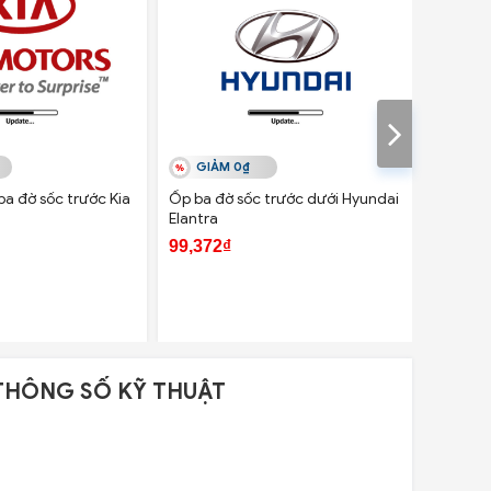
GIẢM 0₫
GIẢ
a đờ sốc trước Kia
Ốp ba đờ sốc trước dưới Hyundai
Ốp ba đ
Elantra
Santafe
99,372₫
194,60
THÔNG SỐ KỸ THUẬT