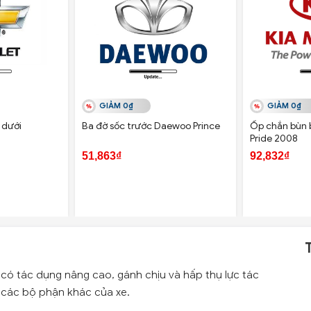
GIẢM 0₫
GIẢM 0₫
 dưới
Ba đờ sốc trước Daewoo Prince
Ốp chắn bùn b
Pride 2008
51,863₫
92,832₫
 có tác dụng nâng cao, gánh chịu và hấp thụ lực tác
 các bộ phận khác của xe.