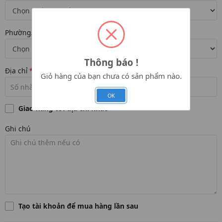
Phường/Xã
*
Thông báo !
Địa chỉ
*
Giỏ hàng của bạn chưa có sản phẩm nào.
OK
Giao hàng tới địa chỉ khác
Ghi chú
Tạo tài khoản để mua hàng lần sau