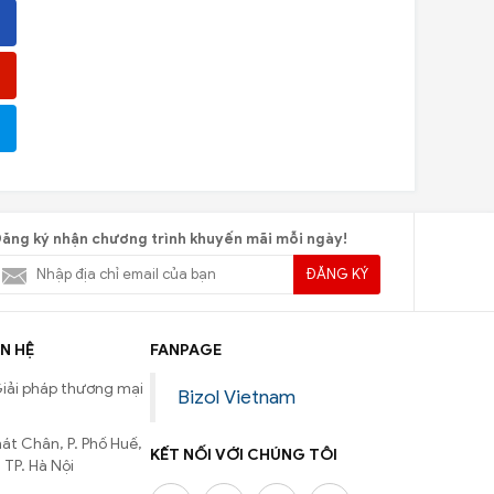
ăng ký nhận chương trình khuyến mãi mỗi ngày!
ĐĂNG KÝ
N HỆ
FANPAGE
iải pháp thương mại
Bizol Vietnam
át Chân, P. Phố Huế,
KẾT NỐI VỚI CHÚNG TÔI
 TP. Hà Nội