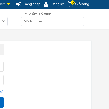
0
 xem
Đăng nhập
Đăng ký
Giỏ hàng
Tìm kiếm số VIN:
u?