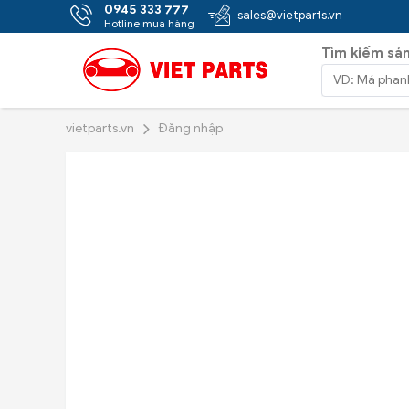
0945 333 777
sales@vietparts.vn
Hotline mua hàng
Tìm kiếm sả
vietparts.vn
Đăng nhập