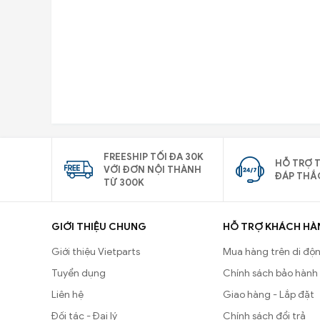
FREESHIP TỐI ĐA 30K
HỖ TRỢ T
VỚI ĐƠN NỘI THÀNH
ĐÁP THẮ
TỪ 300K
GIỚI THIỆU CHUNG
HỖ TRỢ KHÁCH HÀ
Giới thiệu Vietparts
Mua hàng trên di độ
Tuyển dụng
Chính sách bảo hành
Liên hệ
Giao hàng - Lắp đặt
Đối tác - Đại lý
Chính sách đổi trả