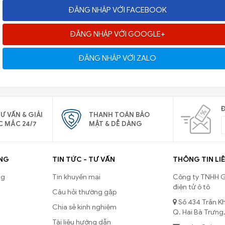
ĐĂNG NHẬP VỚI FACEBOOK
ĐĂNG NHẬP VỚI GOOGLE+
ĐĂNG NHẬP VỚI ZALO
Đ
Ư VẤN & GIẢI
THANH TOÁN BẢO
C MẮC 24/7
MẬT & DỄ DÀNG
NG
TIN TỨC - TƯ VẤN
THÔNG TIN LIÊ
ng
Tin khuyến mại
Công ty TNHH G
điện tử ô tô
Câu hỏi thường gặp
Số 434 Trần Kh
Chia sẻ kinh nghiệm
Q. Hai Bà Trưng,
Tài liệu hướng dẫn