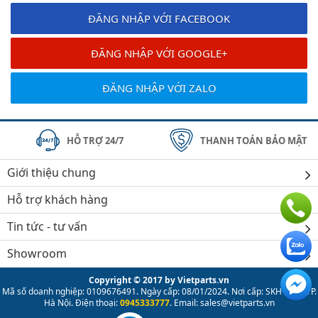
ĐĂNG NHẬP VỚI FACEBOOK
ĐĂNG NHẬP VỚI GOOGLE+
ĐĂNG NHẬP VỚI ZALO
HỖ TRỢ 24/7
THANH TOÁN BẢO MẬT
Giới thiệu chung
Hỗ trợ khách hàng
Tin tức - tư vấn
Showroom
Copyright © 2017 by Vietparts.vn
Mã số doanh nghiệp: 0109676491. Ngày cấp: 08/01/2024. Nơi cấp: SKH & ĐT TP.
Hà Nội. Điện thoại:
0945333777
. Email: sales@vietparts.vn